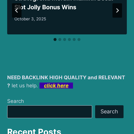
Slot Jolly Bonus Wins
October 3, 2025
NEED BACKLINK HIGH QUALITY and RELEVANT
?
let us help.
click here
Search
Search
Recent Posts