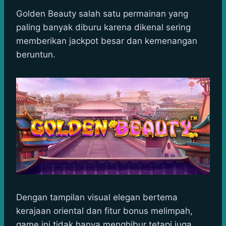
h
a
e
e
k
i
a
c
s
l
y
n
Golden Beauty salah satu permainan yang
t
e
s
e
p
e
paling banyak diburu karena dikenal sering
s
b
e
g
e
memberikan jackpot besar dan kemenangan
A
o
n
r
beruntun.
p
o
g
a
p
k
e
m
r
Dengan tampilan visual elegan bertema
kerajaan oriental dan fitur bonus melimpah,
game ini tidak hanya menghibur tetapi juga