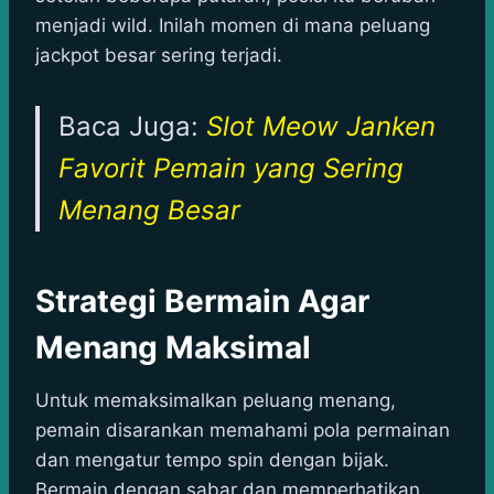
menjadi wild. Inilah momen di mana peluang
jackpot besar sering terjadi.
Baca Juga:
Slot Meow Janken
Favorit Pemain yang Sering
Menang Besar
Strategi Bermain Agar
Menang Maksimal
Untuk memaksimalkan peluang menang,
pemain disarankan memahami pola permainan
dan mengatur tempo spin dengan bijak.
Bermain dengan sabar dan memperhatikan