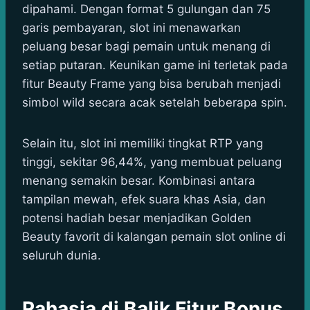
dipahami. Dengan format 5 gulungan dan 75
garis pembayaran, slot ini menawarkan
peluang besar bagi pemain untuk menang di
setiap putaran. Keunikan game ini terletak pada
fitur Beauty Frame yang bisa berubah menjadi
simbol wild secara acak setelah beberapa spin.
Selain itu, slot ini memiliki tingkat RTP yang
tinggi, sekitar 96,44%, yang membuat peluang
menang semakin besar. Kombinasi antara
tampilan mewah, efek suara khas Asia, dan
potensi hadiah besar menjadikan Golden
Beauty favorit di kalangan pemain slot online di
seluruh dunia.
Rahasia di Balik Fitur Bonus