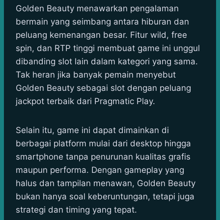
Golden Beauty menawarkan pengalaman
bermain yang seimbang antara hiburan dan
peluang kemenangan besar. Fitur wild, free
spin, dan RTP tinggi membuat game ini unggul
dibanding slot lain dalam kategori yang sama.
Tak heran jika banyak pemain menyebut
Golden Beauty sebagai slot dengan peluang
jackpot terbaik dari Pragmatic Play.
Selain itu, game ini dapat dimainkan di
berbagai platform mulai dari desktop hingga
smartphone tanpa penurunan kualitas grafis
maupun performa. Dengan gameplay yang
halus dan tampilan menawan, Golden Beauty
bukan hanya soal keberuntungan, tetapi juga
strategi dan timing yang tepat.