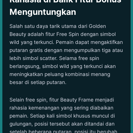
Menguntungkan
Salah satu daya tarik utama dari Golden
Beauty adalah fitur Free Spin dengan simbol
wild yang terkunci. Pemain dapat mengaktifkan
putaran gratis dengan mengumpulkan tiga atau
lebih simbol scatter. Selama free spin
berlangsung, simbol wild yang terkunci akan
meningkatkan peluang kombinasi menang
besar di setiap putaran.
Selain free spin, fitur Beauty Frame menjadi
rahasia kemenangan yang sering diabaikan
pemain. Setiap kali simbol khusus muncul di
gulungan, posisi tersebut akan ditandai dan
setelah beberapa putaran, posisi itu berubah