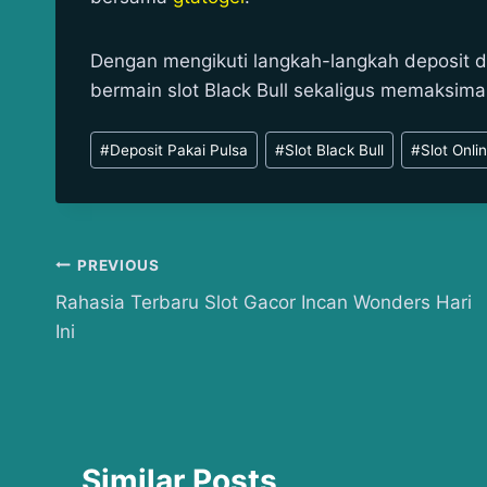
Dengan mengikuti langkah-langkah deposit d
bermain slot Black Bull sekaligus memaksim
Post
#
Deposit Pakai Pulsa
#
Slot Black Bull
#
Slot Onli
Tags:
Post
PREVIOUS
Rahasia Terbaru Slot Gacor Incan Wonders Hari
navigation
Ini
Similar Posts