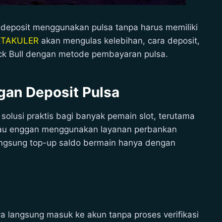
 deposit menggunakan pulsa tanpa harus memiliki
KTAKULER
akan mengulas kelebihan, cara deposit,
ack Bull dengan metode pembayaran pulsa.
gan Deposit Pulsa
olusi praktis bagi banyak pemain slot, terutama
atau enggan menggunakan layanan perbankan
langsung top-up saldo bermain hanya dengan
a langsung masuk ke akun tanpa proses verifikasi