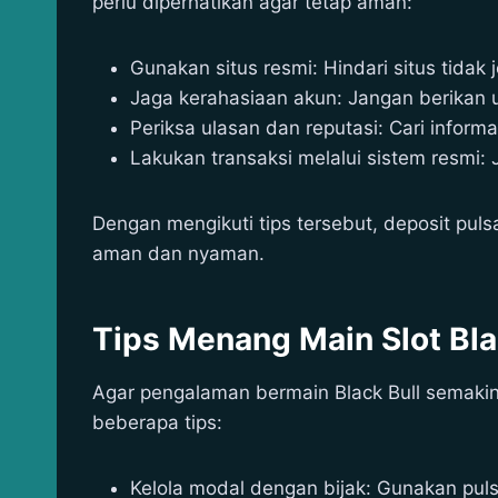
perlu diperhatikan agar tetap aman:
Gunakan situs resmi: Hindari situs tidak 
Jaga kerahasiaan akun: Jangan berikan 
Periksa ulasan dan reputasi: Cari informa
Lakukan transaksi melalui sistem resmi: 
Dengan mengikuti tips tersebut, deposit pul
aman dan nyaman.
Tips Menang Main Slot Bla
Agar pengalaman bermain Black Bull semak
beberapa tips:
Kelola modal dengan bijak: Gunakan pu