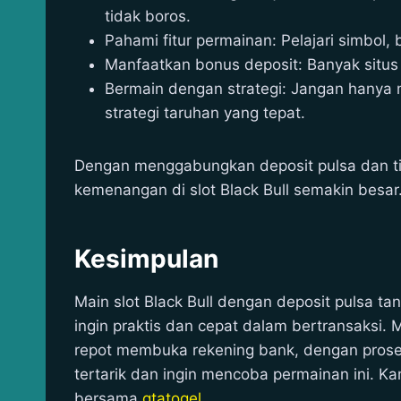
tidak boros.
Pahami fitur permainan: Pelajari simbol, b
Manfaatkan bonus deposit: Banyak situs
Bermain dengan strategi: Jangan hanya
strategi taruhan yang tepat.
Dengan menggabungkan deposit pulsa dan ti
kemenangan di slot Black Bull semakin besar
Kesimpulan
Main slot Black Bull dengan deposit pulsa ta
ingin praktis dan cepat dalam bertransaksi
repot membuka rekening bank, dengan prose
tertarik dan ingin mencoba permainan ini. 
bersama
gtatogel
.