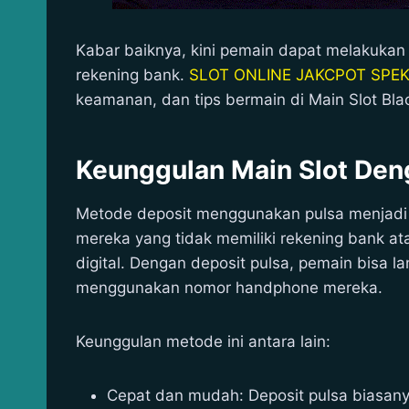
Kabar baiknya, kini pemain dapat melakukan
rekening bank.
SLOT ONLINE JAKCPOT SPE
keamanan, dan tips bermain di Main Slot Bl
Keunggulan Main Slot Den
Metode deposit menggunakan pulsa menjadi s
mereka yang tidak memiliki rekening bank 
digital. Dengan deposit pulsa, pemain bisa 
menggunakan nomor handphone mereka.
Keunggulan metode ini antara lain:
Cepat dan mudah: Deposit pulsa biasany