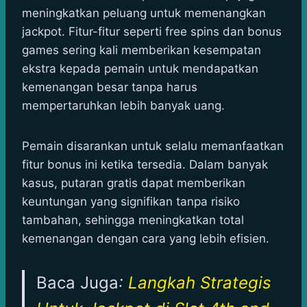
meningkatkan peluang untuk memenangkan
jackpot. Fitur-fitur seperti free spins dan bonus
games sering kali memberikan kesempatan
ekstra kepada pemain untuk mendapatkan
kemenangan besar tanpa harus
mempertaruhkan lebih banyak uang.
Pemain disarankan untuk selalu memanfaatkan
fitur bonus ini ketika tersedia. Dalam banyak
kasus, putaran gratis dapat memberikan
keuntungan yang signifikan tanpa risiko
tambahan, sehingga meningkatkan total
kemenangan dengan cara yang lebih efisien.
Baca Juga
:
Langkah Strategis