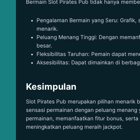
Bermain Slot Pirates Pub tidak hanya membe
Pengalaman Bermain yang Seru: Grafik,
menarik.
Peluang Menang Tinggi: Dengan memanfa
besar.
Fleksibilitas Taruhan: Pemain dapat men
Aksesibilitas: Dapat dimainkan di berbag
Kesimpulan
Slot Pirates Pub merupakan pilihan menarik 
sensasi permainan dengan peluang menang 
permainan, memanfaatkan fitur bonus, sert
meningkatkan peluang meraih jackpot.​