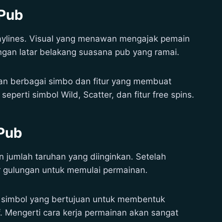
 Pub
 paylines. Visual yang menawan mengajak pemain
ngan latar belakang suasana pub yang ramai.
n berbagai simbo dan fitur yang membuat
erti simbol Wild, Scatter, dan fitur free spins.
 Pub
jumlah taruhan yang diinginkan. Setelah
 gulungan untuk memulai permainan.
i simbol yang bertujuan untuk membentuk
. Mengerti cara kerja permainan akan sangat