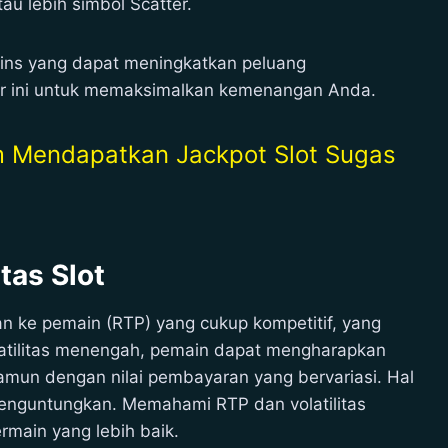
au lebih simbol Scatter.
pins yang dapat meningkatkan peluang
tur ini untuk memaksimalkan kemenangan Anda.
 Mendapatkan Jackpot Slot Sugas
tas Slot
an ke pemain (RTP) yang cukup kompetitif, yang
latilitas menengah, pemain dapat mengharapkan
amun dengan nilai pembayaran yang bervariasi. Hal
enguntungkan. Memahami RTP dan volatilitas
main yang lebih baik.