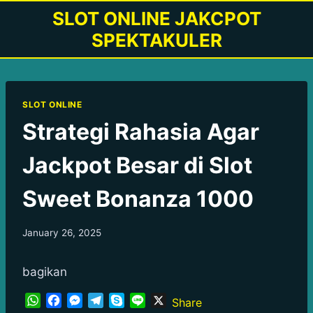
Skip
SLOT ONLINE JAKCPOT
to
SPEKTAKULER
content
SLOT ONLINE
Strategi Rahasia Agar
Jackpot Besar di Slot
Sweet Bonanza 1000
January 26, 2025
bagikan
W
F
M
T
S
L
X
Share