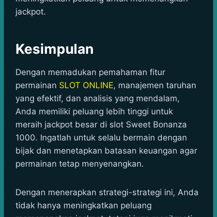
jackpot.
Kesimpulan
​Dengan memadukan pemahaman fitur
permainan
SLOT ONLINE
, manajemen taruhan
yang efektif, dan analisis yang mendalam,
Anda memiliki peluang lebih tinggi untuk
meraih jackpot besar di slot Sweet Bonanza
1000.​ Ingatlah untuk selalu bermain dengan
bijak dan menetapkan batasan keuangan agar
permainan tetap menyenangkan.
Dengan menerapkan strategi-strategi ini, Anda
tidak hanya meningkatkan peluang