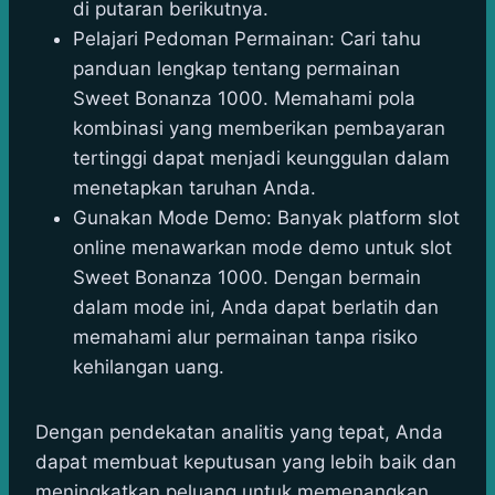
di putaran berikutnya.
Pelajari Pedoman Permainan: Cari tahu
panduan lengkap tentang permainan
Sweet Bonanza 1000. Memahami pola
kombinasi yang memberikan pembayaran
tertinggi dapat menjadi keunggulan dalam
menetapkan taruhan Anda.
Gunakan Mode Demo: Banyak platform slot
online menawarkan mode demo untuk slot
Sweet Bonanza 1000. Dengan bermain
dalam mode ini, Anda dapat berlatih dan
memahami alur permainan tanpa risiko
kehilangan uang.
Dengan pendekatan analitis yang tepat, Anda
dapat membuat keputusan yang lebih baik dan
meningkatkan peluang untuk memenangkan