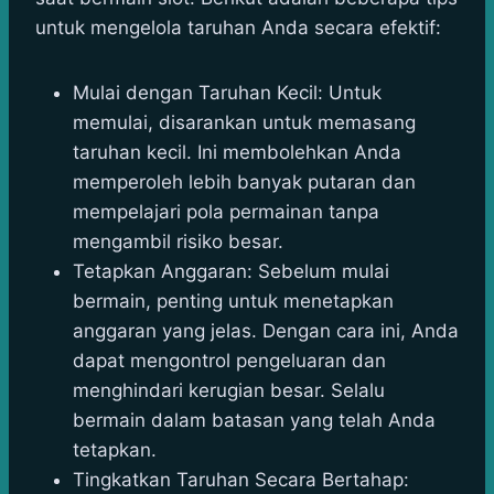
untuk mengelola taruhan Anda secara efektif:
Mulai dengan Taruhan Kecil: Untuk
memulai, disarankan untuk memasang
taruhan kecil. Ini membolehkan Anda
memperoleh lebih banyak putaran dan
mempelajari pola permainan tanpa
mengambil risiko besar.
Tetapkan Anggaran: Sebelum mulai
bermain, penting untuk menetapkan
anggaran yang jelas. Dengan cara ini, Anda
dapat mengontrol pengeluaran dan
menghindari kerugian besar. Selalu
bermain dalam batasan yang telah Anda
tetapkan.
Tingkatkan Taruhan Secara Bertahap: