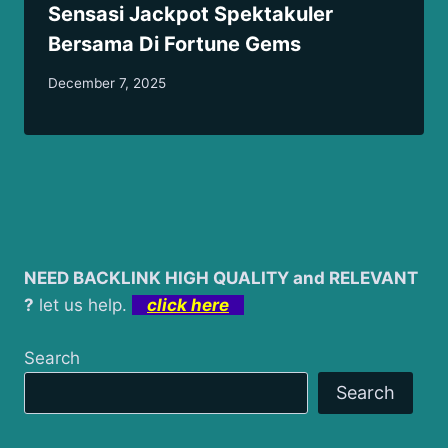
Sensasi Jackpot Spektakuler
Bersama Di Fortune Gems
December 7, 2025
NEED BACKLINK HIGH QUALITY and RELEVANT
?
let us help.
click here
Search
Search