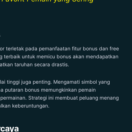
s
r terletak pada pemanfaatan fitur bonus dan free
g terbaik untuk memicu bonus akan mendapatkan
tkan taruhan secara drastis.
lai tinggi juga penting. Mengamati simbol yang
ma putaran bonus memungkinkan pemain
i permainan. Strategi ini membuat peluang menang
alkan keberuntungan.
rcaya