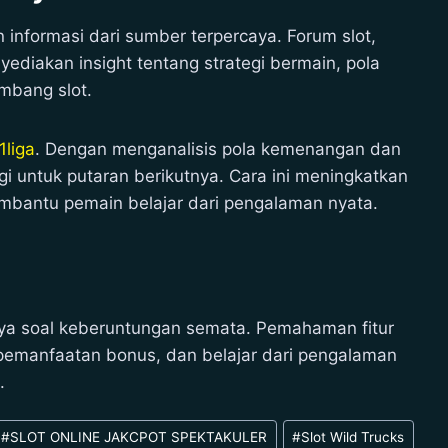
 informasi dari sumber terpercaya. Forum slot,
yediakan insight tentang strategi bermain, pola
mbang slot.
1liga
. Dengan menganalisis pola kemenangan dan
i untuk putaran berikutnya. Cara ini meningkatkan
bantu pemain belajar dari pengalaman nyata.
nya soal keberuntungan semata. Pemahaman fitur
pemanfaatan bonus, dan belajar dari pengalaman
.
#
SLOT ONLINE JAKCPOT SPEKTAKULER
#
Slot Wild Trucks