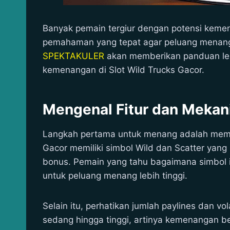
Banyak pemain tergiur dengan potensi keme
pemahaman yang tepat agar peluang menang 
SPEKTAKULER
akan memberikan panduan leng
kemenangan di Slot Wild Trucks Gacor.
Mengenal Fitur dan Mekan
Langkah pertama untuk menang adalah mema
Gacor memiliki simbol Wild dan Scatter ya
bonus. Pemain yang tahu bagaimana simbol i
untuk peluang menang lebih tinggi.
Selain itu, perhatikan jumlah paylines dan volati
sedang hingga tinggi, artinya kemenangan be