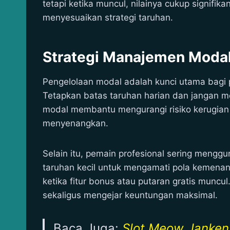
tetapi ketika muncul, nilainya cukup signifi
menyesuaikan strategi taruhan.
Strategi Manajemen Moda
Pengelolaan modal adalah kunci utama bagi 
Tetapkan batas taruhan harian dan jangan me
modal membantu mengurangi risiko kerugia
menyenangkan.
Selain itu, pemain profesional sering mengg
taruhan kecil untuk mengamati pola kemenan
ketika fitur bonus atau putaran gratis munc
sekaligus mengejar keuntungan maksimal.
Baca Juga:
Slot Meow Janken 