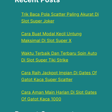
Trik Baca Pola Scatter Paling Akurat Di
Slot Super Joker
Cara Buat Modal Kecil Untung
Maksimal Di Slot Super X
Waktu Terbaik Dan Terbaru Spin Auto
Di Slot Super Tiki Strike
Cara Raih Jackpot Impian Di Gates Of
Gatot Kaca Super Scatter
Cara Aman Main Harian Di Slot Gates
Of Gatot Kaca 1000