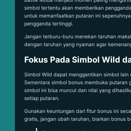
Battle Mode menjadi momen paling menguntungk
simbol tertentu akan memberikan pengganda
untuk memanfaatkan putaran ini sepenuhnya
pengganda tertinggi.
Jangan terburu-buru menekan taruhan maksi
dengan taruhan yang nyaman agar kemenanga
Fokus Pada Simbol Wild d
Simbol Wild dapat menggantikan simbol lai
Sementara simbol bonus membuka putaran 
simbol ini bisa muncul dan nilai yang diha
setiap putaran.
Gunakan keuntungan dari fitur bonus ini sec
gratis, jangan ubah taruhan, biarkan bonu