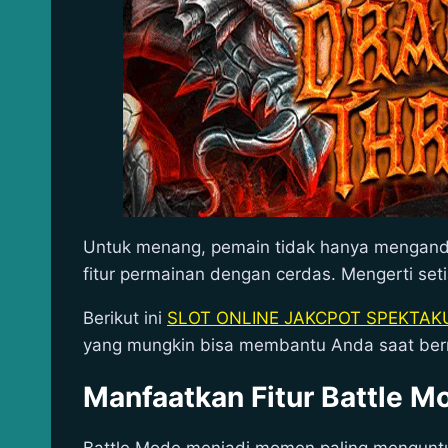
Untuk menang, pemain tidak hanya mengand
fitur permainan dengan cerdas. Mengerti seti
Berikut ini
SLOT ONLINE JAKCPOT SPEKTAK
yang mungkin bisa membantu Anda saat berma
Manfaatkan Fitur Battle M