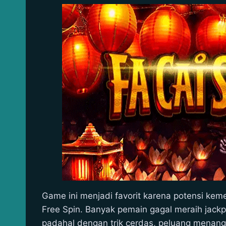
Game ini menjadi favorit karena potensi kem
Free Spin. Banyak pemain gagal meraih jac
padahal dengan trik cerdas, peluang menang