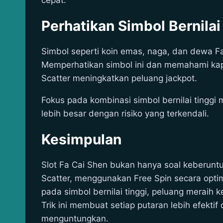
Perhatikan Simbol Bernilai
Simbol seperti koin emas, naga, dan dewa Fa 
Memperhatikan simbol ini dan memahami ka
Scatter meningkatkan peluang jackpot.
Fokus pada kombinasi simbol bernilai tin
lebih besar dengan risiko yang terkendali.
Kesimpulan
Slot Fa Cai Shen bukan hanya soal keberun
Scatter, menggunakan Free Spin secara opti
pada simbol bernilai tinggi, peluang meraih 
Trik ini membuat setiap putaran lebih efekt
menguntungkan.