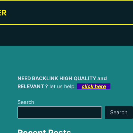
ER
NEED BACKLINK HIGH QUALITY and
RELEVANT ?
let us help.
click here
Search
Search
Recent Posts