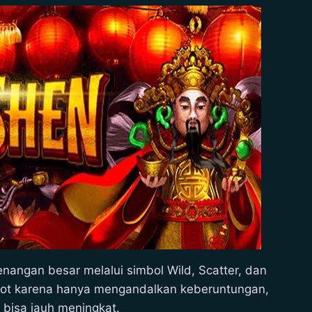
enangan besar melalui simbol Wild, Scatter, dan
kpot karena hanya mengandalkan keberuntungan,
 bisa jauh meningkat.