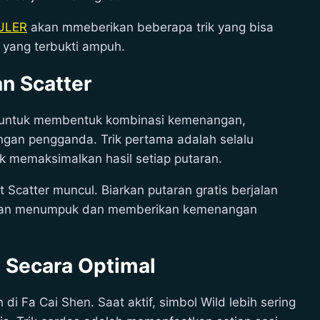
ULER
akan mmeberikan beberapa trik yang bisa
 yang terbukti ampuh.
n Scatter
n untuk membentuk kombinasi kemenangan,
ngan pengganda. Trik pertama adalah selalu
k memaksimalkan hasil setiap putaran.
Scatter muncul. Biarkan putaran gratis berjalan
akan menumpuk dan memberikan kemenangan
n Secara Optimal
di Fa Cai Shen. Saat aktif, simbol Wild lebih sering