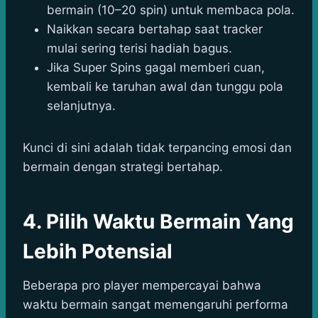
bermain (10–20 spin) untuk membaca pola.
Naikkan secara bertahap saat tracker
mulai sering terisi hadiah bagus.
Jika Super Spins gagal memberi cuan,
kembali ke taruhan awal dan tunggu pola
selanjutnya.
Kunci di sini adalah tidak terpancing emosi dan
bermain dengan strategi bertahap.
4. Pilih Waktu Bermain Yang
Lebih Potensial
Beberapa pro player mempercayai bahwa
waktu bermain sangat memengaruhi performa