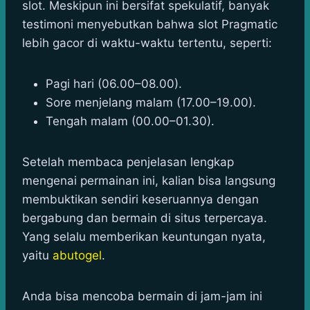
slot. Meskipun ini bersifat spekulatif, banyak
testimoni menyebutkan bahwa slot Pragmatic
lebih gacor di waktu-waktu tertentu, seperti:
Pagi hari (06.00–08.00).
Sore menjelang malam (17.00–19.00).
Tengah malam (00.00–01.30).
Setelah membaca penjelasan lengkap
mengenai permainan ini, kalian bisa langsung
membuktikan sendiri keseruannya dengan
bergabung dan bermain di situs terpercaya.
Yang selalu memberikan keuntungan nyata,
yaitu
abutogel
.
Anda bisa mencoba bermain di jam-jam ini