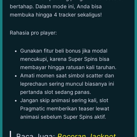
bertahap. Dalam mode ini, Anda bisa
membuka hingga 4 tracker sekaligus!
Rahasia pro player:
Gunakan fitur beli bonus jika modal
mencukupi, karena Super Spins bisa
membayar hingga ratusan kali taruhan.
Amati momen saat simbol scatter dan
leprechaun sering muncul biasanya ini
pertanda slot sedang panas.
Jangan skip animasi sering kali, slot
Pragmatic memberikan teaser lewat
animasi sebelum Super Spins aktif.
Baca Juga:
Bocoran Jackpot