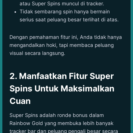
atau Super Spins muncul di tracker.
Tidak sembarang spin hanya bermain
serius saat peluang besar terlihat di atas.
Dengan pemahaman fitur ini, Anda tidak hanya
mengandalkan hoki, tapi membaca peluang
visual secara langsung.
2. Manfaatkan Fitur Super
Spins Untuk Maksimalkan
Cuan
Super Spins adalah ronde bonus dalam
Rainbow Gold yang membuka lebih banyak
tracker bar dan peluang pengali besar secara