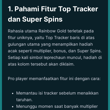
1. Pahami Fitur Top Tracker
dan Super Spins
Rahasia utama Rainbow Gold terletak pada
fitur uniknya, yaitu Top Tracker baris di atas
gulungan utama yang menampilkan hadiah
acak seperti multiplier, bonus, dan Super Spins.
Setiap kali simbol leprechaun muncul, hadiah di
atas kolom tersebut akan diklaim.
Pro player memanfaatkan fitur ini dengan cara:
Memantau isi tracker sebelum menaikkan
taruhan.
Menunggu momen saat banyak multiplier