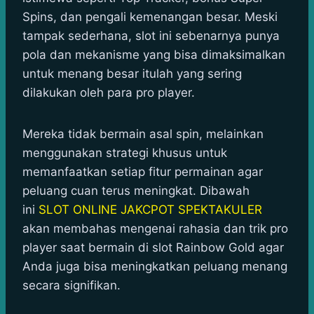
Spins, dan pengali kemenangan besar. Meski
tampak sederhana, slot ini sebenarnya punya
pola dan mekanisme yang bisa dimaksimalkan
untuk menang besar itulah yang sering
dilakukan oleh para pro player.
Mereka tidak bermain asal spin, melainkan
menggunakan strategi khusus untuk
memanfaatkan setiap fitur permainan agar
peluang cuan terus meningkat. Dibawah
ini
SLOT ONLINE JAKCPOT SPEKTAKULER
akan membahas mengenai rahasia dan trik pro
player saat bermain di slot Rainbow Gold agar
Anda juga bisa meningkatkan peluang menang
secara signifikan.