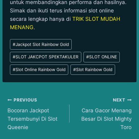
untuk membandingkan performa dan hasilnya.
Simak dan ikuti terus informasi slot online
secara lengkap hanya di
TRIK SLOT MUDAH
MENANG
.
Post
#
Jackpot Slot Rainbow Gold
Tags:
#
SLOT JAKCPOT SPEKTAKULER
#
SLOT ONLINE
#
Slot Online Rainbow Gold
#
Slot Rainbow Gold
Post
PREVIOUS
NEXT
Bocoran Jackpot
Cara Gacor Menang
navigation
Tersembunyi Di Slot
Besar Di Slot Mighty
Queenie
Toro