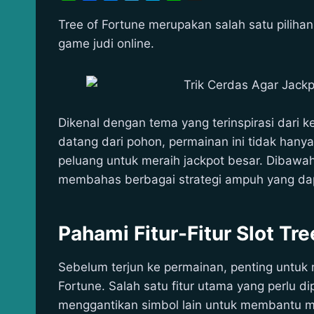
h
a
e
e
k
i
a
c
s
l
y
n
Tree of Fortune merupakan salah satu pilihan
t
e
s
e
p
e
game judi online.
s
b
e
g
e
A
o
n
r
p
o
g
a
p
k
e
m
r
Dikenal dengan tema yang terinspirasi dari
datang dari pohon, permainan ini tidak han
peluang untuk meraih jackpot besar. Dibawah
membahas berbagai strategi ampuh yang dap
Pahami Fitur-Fitur Slot Tre
Sebelum terjun ke permainan, penting untuk 
Fortune. Salah satu fitur utama yang perlu d
menggantikan simbol lain untuk membantu 