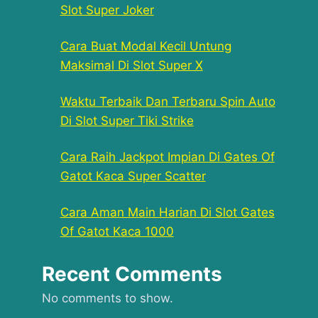
Slot Super Joker
Cara Buat Modal Kecil Untung
Maksimal Di Slot Super X
Waktu Terbaik Dan Terbaru Spin Auto
Di Slot Super Tiki Strike
Cara Raih Jackpot Impian Di Gates Of
Gatot Kaca Super Scatter
Cara Aman Main Harian Di Slot Gates
Of Gatot Kaca 1000
Recent Comments
No comments to show.