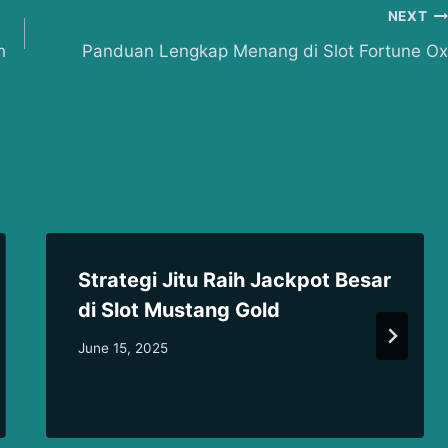
NEXT
h
Panduan Lengkap Menang di Slot Fortune Ox
Strategi Jitu Raih Jackpot Besar
di Slot Mustang Gold
June 15, 2025