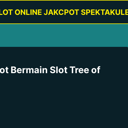
LOT ONLINE JAKCPOT SPEKTAKUL
ot Bermain Slot Tree of