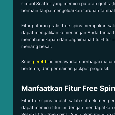
simbol Scatter yang memicu putaran gratis 
bermain tanpa mengeluarkan taruhan tamba
Fitur putaran gratis free spins merupakan sal
dapat mengalikan kemenangan Anda tanpa ta
memahami kapan dan bagaimana fitur-fitur
menang besar.
Situs
pen4d
ini menawarkan berbagai macam 
bertema, dan permainan jackpot progresif.
Manfaatkan Fitur Free Spi
Fitur free spins adalah salah satu elemen pe
dapat memicu fitur ini dengan mendapatkan s
Selama fitur free spins, Anda akan mendapa