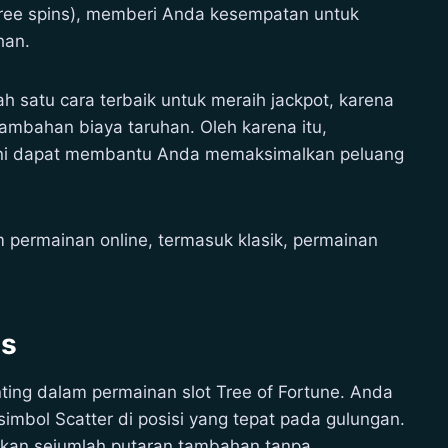
(free spins), memberi Anda kesempatan untuk
han.
ah satu cara terbaik untuk meraih jackpot, karena
mbahan biaya taruhan. Oleh karena itu,
 ini dapat membantu Anda memaksimalkan peluang
permainan online, termasuk klasik, permainan
ns
nting dalam permainan slot Tree of Fortune. Anda
imbol Scatter di posisi yang tepat pada gulungan.
tkan sejumlah putaran tambahan tanpa