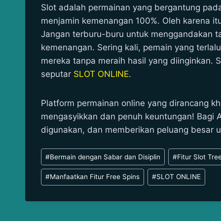
Slot adalah permainan yang bergantung pada
menjamin kemenangan 100%. Oleh karena itu,
Jangan terburu-buru untuk menggandakan t
kemenangan. Sering kali, pemain yang terla
mereka tanpa meraih hasil yang diinginkan. S
seputar
SLOT ONLINE
.
Platform permainan online yang dirancang 
mengasyikkan dan penuh keuntungan! Bagi A
digunakan, dan memberikan peluang besar 
Post
#
Bermain dengan Sabar dan Disiplin
#
Fitur Slot Tre
Tags:
#
Manfaatkan Fitur Free Spins
#
SLOT ONLINE