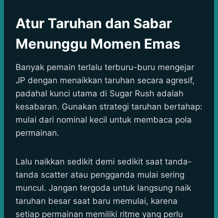
Atur Taruhan dan Sabar
Menunggu Momen Emas
Banyak pemain terlalu terburu-buru mengejar
JP dengan menaikkan taruhan secara agresif,
padahal kunci utama di Sugar Rush adalah
kesabaran. Gunakan strategi taruhan bertahap:
mulai dari nominal kecil untuk membaca pola
permainan.
Lalu naikkan sedikit demi sedikit saat tanda-
tanda scatter atau pengganda mulai sering
muncul. Jangan tergoda untuk langsung naik
taruhan besar saat baru memulai, karena
setiap permainan memiliki ritme yang perlu