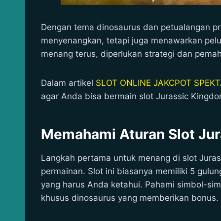
Dengan tema dinosaurus dan petualangan pra
menyenangkan, tetapi juga menawarkan pelu
menang terus, diperlukan strategi dan pema
Dalam artikel
SLOT ONLINE JAKCPOT SPEK
agar Anda bisa bermain slot Jurassic King
Memahami Aturan Slot Ju
Langkah pertama untuk menang di slot Jura
permainan. Slot ini biasanya memiliki 5 gul
yang harus Anda ketahui. Pahami simbol-simb
khusus dinosaurus yang memberikan bonus.