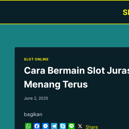
Skip
S
to
content
SLOT ONLINE
Cara Bermain Slot Jur
Menang Terus
June 2, 2025
bagikan
W
F
M
T
S
L
X
Share