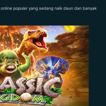
t online populer yang sedang naik daun dan banyak