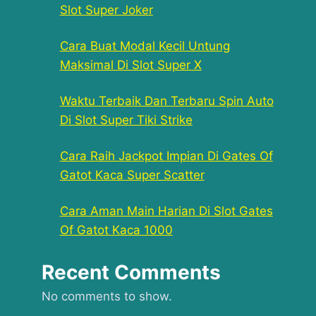
Slot Super Joker
Cara Buat Modal Kecil Untung
Maksimal Di Slot Super X
Waktu Terbaik Dan Terbaru Spin Auto
Di Slot Super Tiki Strike
Cara Raih Jackpot Impian Di Gates Of
Gatot Kaca Super Scatter
Cara Aman Main Harian Di Slot Gates
Of Gatot Kaca 1000
Recent Comments
No comments to show.