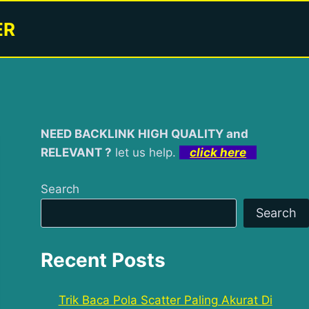
ER
NEED BACKLINK HIGH QUALITY and
RELEVANT ?
let us help.
click here
Search
Search
Recent Posts
Trik Baca Pola Scatter Paling Akurat Di