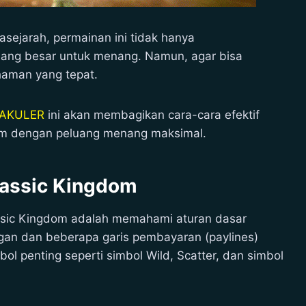
sejarah, permainan ini tidak hanya
ang besar untuk menang. Namun, agar bisa
haman yang tepat.
TAKULER
ini akan membagikan cara-cara efektif
dom dengan peluang menang maksimal.
rassic Kingdom
ssic Kingdom adalah memahami aturan dasar
ungan dan beberapa garis pembayaran (paylines)
ol penting seperti simbol Wild, Scatter, dan simbol