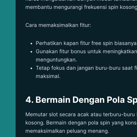
membantu mengurangi frekuensi spin kosong 
Cara memaksimalkan fitur:
Perhatikan kapan fitur free spin biasanya 
Gunakan fitur bonus untuk meningkatka
menguntungkan.
Tetap fokus dan jangan buru-buru saat f
maksimal.
4. Bermain Dengan Pola Sp
Memutar slot secara acak atau terburu-bur
kosong. Bermain dengan pola spin yang konsi
memaksimalkan peluang menang.