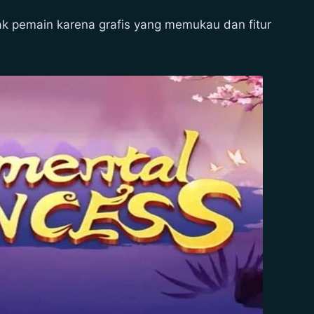
yak pemain karena grafis yang memukau dan fitur