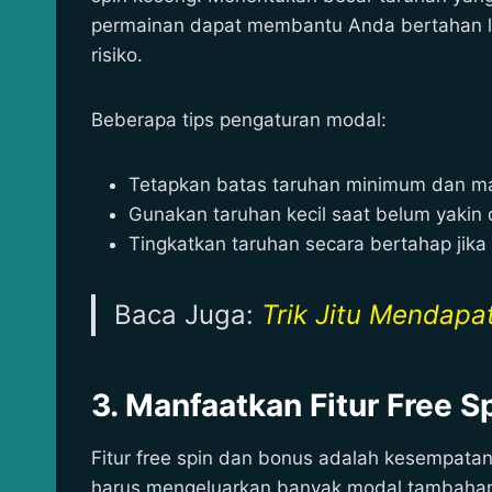
permainan dapat membantu Anda bertahan le
risiko.
Beberapa tips pengaturan modal:
Tetapkan batas taruhan minimum dan m
Gunakan taruhan kecil saat belum yakin
Tingkatkan taruhan secara bertahap ji
Baca Juga:
Trik Jitu Mendapa
3. Manfaatkan Fitur Free 
Fitur free spin dan bonus adalah kesempata
harus mengeluarkan banyak modal tambahan.