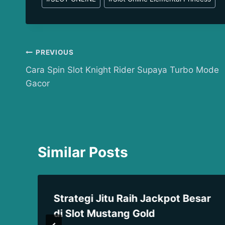
Post
PREVIOUS
Cara Spin Slot Knight Rider Supaya Turbo Mode
navigation
Gacor
Similar Posts
Strategi Jitu Raih Jackpot Besar
e
di Slot Mustang Gold