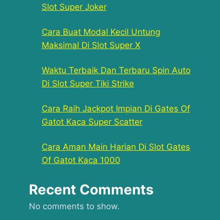
Slot Super Joker
Cara Buat Modal Kecil Untung
Maksimal Di Slot Super X
Waktu Terbaik Dan Terbaru Spin Auto
Di Slot Super Tiki Strike
Cara Raih Jackpot Impian Di Gates Of
Gatot Kaca Super Scatter
Cara Aman Main Harian Di Slot Gates
Of Gatot Kaca 1000
Recent Comments
No comments to show.