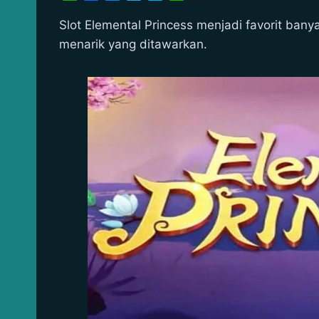
h
a
e
e
k
i
a
c
s
l
y
n
Slot Elemental Princess menjadi favorit ban
t
e
s
e
p
e
menarik yang ditawarkan.
s
b
e
g
e
A
o
n
r
p
o
g
a
p
k
e
m
r