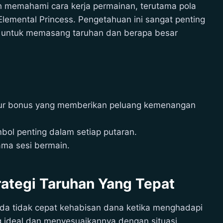
h memahami cara kerja permainan, terutama pola
Elemental Princess. Pengetahuan ini sangat penting
k untuk memasang taruhan dan berapa besar
 fitur bonus yang memberikan peluang kemenangan
bol penting dalam setiap putaran.
ama sesi bermain.
rategi Taruhan Yang Tepat
da tidak cepat kehabisan dana ketika menghadapi
 ideal dan menyesuaikannya dengan situasi