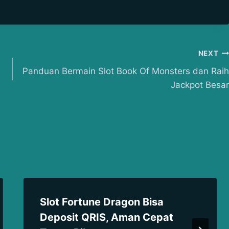
NEXT
Panduan Bermain Slot Book Of Monsters dan Raih
Jackpot Besar
Slot Fortune Dragon Bisa
Deposit QRIS, Aman Cepat