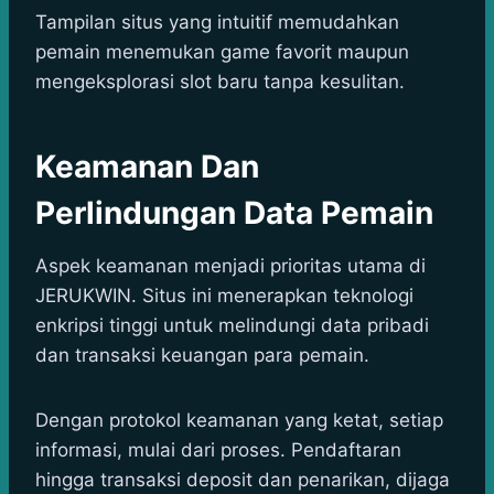
Tampilan situs yang intuitif memudahkan
pemain menemukan game favorit maupun
mengeksplorasi slot baru tanpa kesulitan.
Keamanan Dan
Perlindungan Data Pemain
Aspek keamanan menjadi prioritas utama di
JERUKWIN. Situs ini menerapkan teknologi
enkripsi tinggi untuk melindungi data pribadi
dan transaksi keuangan para pemain.
Dengan protokol keamanan yang ketat, setiap
informasi, mulai dari proses. Pendaftaran
hingga transaksi deposit dan penarikan, dijaga