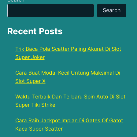
Search
Recent Posts
Trik Baca Pola Scatter Paling Akurat Di Slot
Super Joker
Cara Buat Modal Kecil Untung Maksimal Di
Slot Super X
Waktu Terbaik Dan Terbaru Spin Auto Di Slot
Super Tiki Strike
Cara Raih Jackpot Impian Di Gates Of Gatot
Kaca Super Scatter