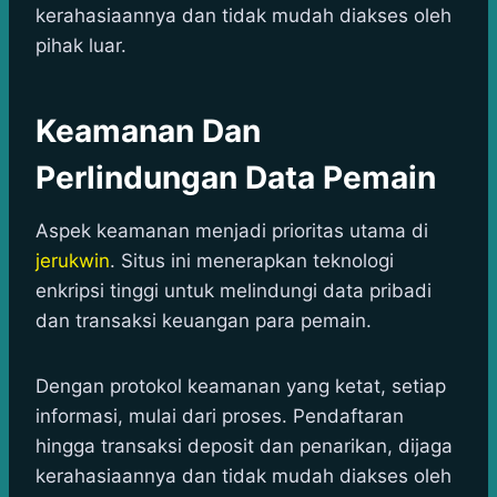
kerahasiaannya dan tidak mudah diakses oleh
pihak luar.
Keamanan Dan
Perlindungan Data Pemain
Aspek keamanan menjadi prioritas utama di
jerukwin
. Situs ini menerapkan teknologi
enkripsi tinggi untuk melindungi data pribadi
dan transaksi keuangan para pemain.
Dengan protokol keamanan yang ketat, setiap
informasi, mulai dari proses. Pendaftaran
hingga transaksi deposit dan penarikan, dijaga
kerahasiaannya dan tidak mudah diakses oleh