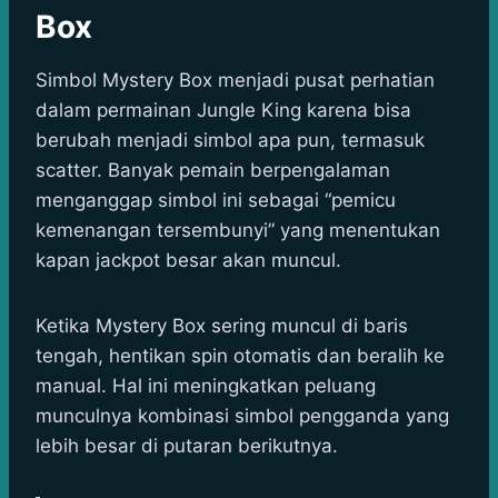
Box
Simbol Mystery Box menjadi pusat perhatian
dalam permainan Jungle King karena bisa
berubah menjadi simbol apa pun, termasuk
scatter. Banyak pemain berpengalaman
menganggap simbol ini sebagai “pemicu
kemenangan tersembunyi” yang menentukan
kapan jackpot besar akan muncul.
Ketika Mystery Box sering muncul di baris
tengah, hentikan spin otomatis dan beralih ke
manual. Hal ini meningkatkan peluang
munculnya kombinasi simbol pengganda yang
lebih besar di putaran berikutnya.