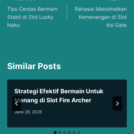
Post
Tips Cerdas Bermain
Rahasia Maksimalkan
navigation
Stabil di Slot Lucky
Kemenangan di Slot
Neko
Koi Gate
Similar Posts
Strategi Efektif Bermain Untuk
Menang di Slot Fire Archer
June 29, 2025