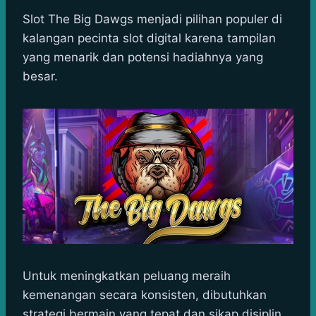
h
a
e
e
k
i
a
c
s
l
y
n
Slot The Big Dawgs menjadi pilihan populer di
t
e
s
e
p
e
kalangan pecinta slot digital karena tampilan
s
b
e
g
e
yang menarik dan potensi hadiahnya yang
A
o
n
r
besar.
p
o
g
a
p
k
e
m
r
Untuk meningkatkan peluang meraih
kemenangan secara konsisten, dibutuhkan
strategi bermain yang tepat dan sikap disiplin