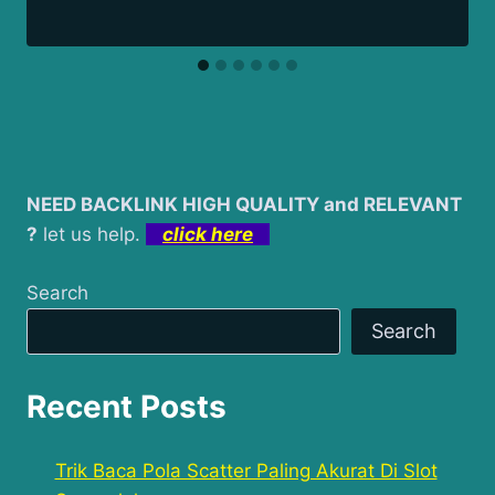
NEED BACKLINK HIGH QUALITY and RELEVANT
?
let us help.
click here
Search
Search
Recent Posts
Trik Baca Pola Scatter Paling Akurat Di Slot