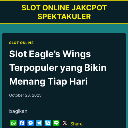
Skip
SLOT ONLINE JAKCPOT
to
SPEKTAKULER
content
SLOT ONLINE
Slot Eagle’s Wings
Terpopuler yang Bikin
Menang Tiap Hari
October 28, 2025
bagikan
W
F
M
T
S
L
X
Share