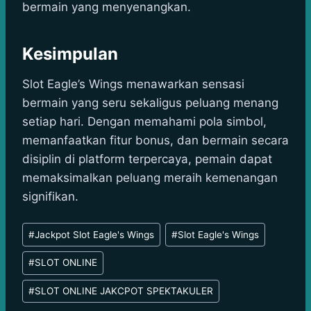
bermain yang menyenangkan.
Kesimpulan
Slot Eagle’s Wings menawarkan sensasi
bermain yang seru sekaligus peluang menang
setiap hari. Dengan memahami pola simbol,
memanfaatkan fitur bonus, dan bermain secara
disiplin di platform terpercaya, pemain dapat
memaksimalkan peluang meraih kemenangan
signifikan.
Post
#
Jackpot Slot Eagle's Wings
#
Slot Eagle's Wings
Tags:
#
SLOT ONLINE
#
SLOT ONLINE JAKCPOT SPEKTAKULER