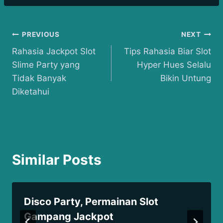
Post
PREVIOUS
NEXT
Rahasia Jackpot Slot
Tips Rahasia Biar Slot
navigation
Slime Party yang
Hyper Hues Selalu
Tidak Banyak
Bikin Untung
Diketahui
Similar Posts
Disco Party, Permainan Slot
Gampang Jackpot