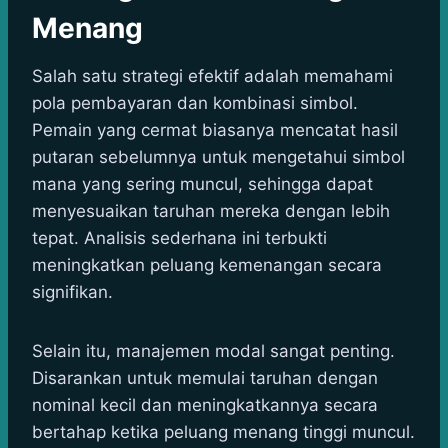
Menang
Salah satu strategi efektif adalah memahami
pola pembayaran dan kombinasi simbol.
Pemain yang cermat biasanya mencatat hasil
putaran sebelumnya untuk mengetahui simbol
mana yang sering muncul, sehingga dapat
menyesuaikan taruhan mereka dengan lebih
tepat. Analisis sederhana ini terbukti
meningkatkan peluang kemenangan secara
signifikan.
Selain itu, manajemen modal sangat penting.
Disarankan untuk memulai taruhan dengan
nominal kecil dan meningkatkannya secara
bertahap ketika peluang menang tinggi muncul.