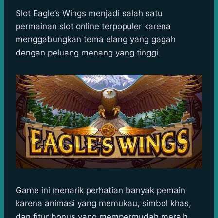
h
a
e
e
k
i
a
c
s
l
y
n
Slot Eagle’s Wings menjadi salah satu
t
e
s
e
p
e
permainan slot online terpopuler karena
s
b
e
g
e
menggabungkan tema elang yang gagah
A
o
n
r
dengan peluang menang yang tinggi.
p
o
g
a
p
k
e
m
r
Game ini menarik perhatian banyak pemain
karena animasi yang memukau, simbol khas,
dan fitur bonus yang mempermudah meraih