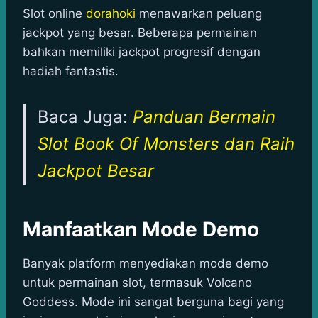
Slot online
dorahoki
menawarkan peluang
jackpot yang besar. Beberapa permainan
bahkan memiliki jackpot progresif dengan
hadiah fantastis.
Baca Juga:
Panduan Bermain
Slot Book Of Monsters dan Raih
Jackpot Besar
Manfaatkan Mode Demo
Banyak platform menyediakan mode demo
untuk permainan slot, termasuk Volcano
Goddess. Mode ini sangat berguna bagi yang