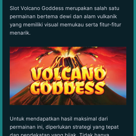
h
a
e
e
k
i
a
c
s
l
y
n
Slot Volcano Goddess merupakan salah satu
t
e
s
e
p
e
permainan bertema dewi dan alam vulkanik
s
b
e
g
e
yang memiliki visual memukau serta fitur-fitur
A
o
n
r
menarik.
p
o
g
a
p
k
e
m
r
Untuk mendapatkan hasil maksimal dari
permainan ini, diperlukan strategi yang tepat
dan pendekatan yang bijak. Tidak hanya