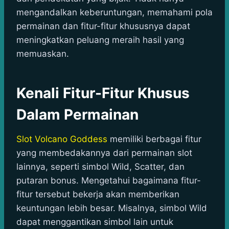
mengandalkan keberuntungan, memahami pola
permainan dan fitur-fitur khususnya dapat
meningkatkan peluang meraih hasil yang
memuaskan.
Kenali Fitur-Fitur Khusus
Dalam Permainan
Slot Volcano Goddess
memiliki berbagai fitur
yang membedakannya dari permainan slot
lainnya, seperti simbol Wild, Scatter, dan
putaran bonus. Mengetahui bagaimana fitur-
fitur tersebut bekerja akan memberikan
keuntungan lebih besar. Misalnya, simbol Wild
dapat menggantikan simbol lain untuk