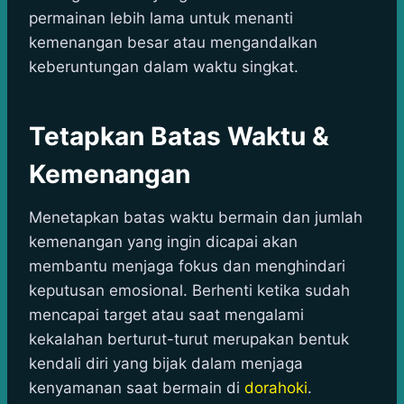
permainan lebih lama untuk menanti
kemenangan besar atau mengandalkan
keberuntungan dalam waktu singkat.
Tetapkan Batas Waktu &
Kemenangan
Menetapkan batas waktu bermain dan jumlah
kemenangan yang ingin dicapai akan
membantu menjaga fokus dan menghindari
keputusan emosional. Berhenti ketika sudah
mencapai target atau saat mengalami
kekalahan berturut-turut merupakan bentuk
kendali diri yang bijak dalam menjaga
kenyamanan saat bermain di
dorahoki
.