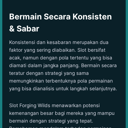
Bermain Secara Konsisten
& Sabar
Konsistensi dan kesabaran merupakan dua
faktor yang sering diabaikan. Slot bersifat
acak, namun dengan pola tertentu yang bisa
diamati dalam jangka panjang. Bermain secara
teratur dengan strategi yang sama
memungkinkan terbentuknya pola permainan
yang bisa dianalisis untuk langkah selanjutnya.
Slot Forging Wilds menawarkan potensi
kemenangan besar bagi mereka yang mampu
bermain dengan strategi yang tepat.