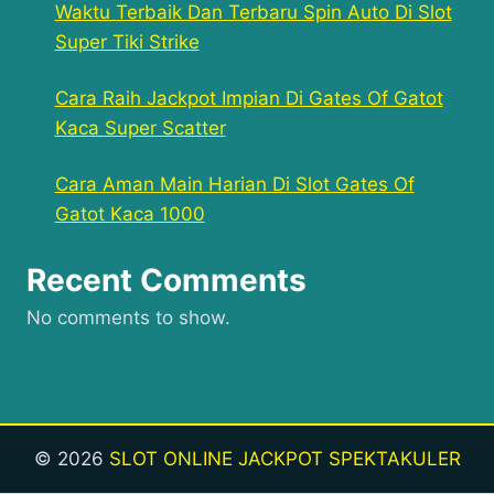
Waktu Terbaik Dan Terbaru Spin Auto Di Slot
Super Tiki Strike
Cara Raih Jackpot Impian Di Gates Of Gatot
Kaca Super Scatter
Cara Aman Main Harian Di Slot Gates Of
Gatot Kaca 1000
Recent Comments
No comments to show.
© 2026
SLOT ONLINE JACKPOT SPEKTAKULER