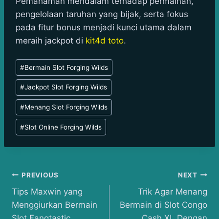
Pemahaman mendalam terhadap permainan,
pengelolaan taruhan yang bijak, serta fokus
pada fitur bonus menjadi kunci utama dalam
meraih jackpot di
kit4d toto
.
Post
#
Bermain Slot Forging Wilds
Tags:
#
Jackpot Slot Forging Wilds
#
Menang Slot Forging Wilds
#
Slot Online Forging Wilds
Post
PREVIOUS
NEXT
Tips Maxwin yang
Trik Agar Menang
navigation
Menggiurkan Bermain
Bermain di Slot Congo
Slot Fangtastic
Cash XL Dengan