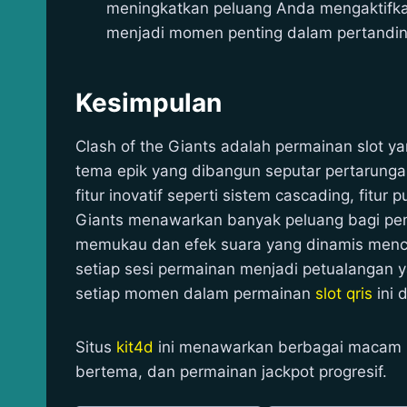
meningkatkan peluang Anda mengaktifkan
menjadi momen penting dalam pertandi
Kesimpulan
Clash of the Giants adalah permainan slot
tema epik yang dibangun seputar pertarung
fitur inovatif seperti sistem cascading, fitur
Giants menawarkan banyak peluang bagi pem
memukau dan efek suara yang dinamis menc
setiap sesi permainan menjadi petualangan y
setiap momen dalam permainan
slot qris
ini 
Situs
kit4d
ini menawarkan berbagai macam p
bertema, dan permainan jackpot progresif.