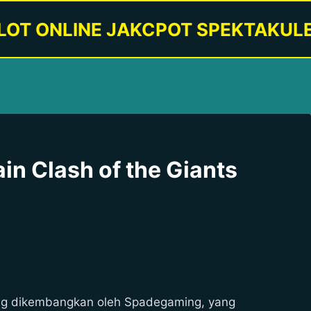
LOT ONLINE JAKCPOT SPEKTAKUL
in Clash of the Giants
g dikembangkan oleh Spadegaming, yang