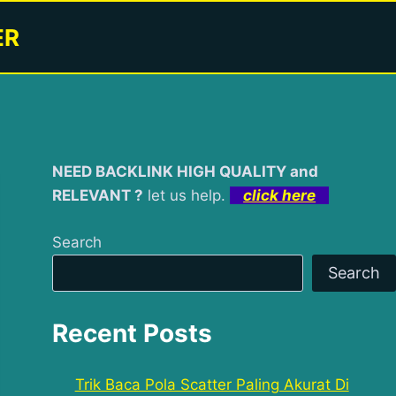
ER
NEED BACKLINK HIGH QUALITY and
RELEVANT ?
let us help.
click here
Search
Search
Recent Posts
Trik Baca Pola Scatter Paling Akurat Di