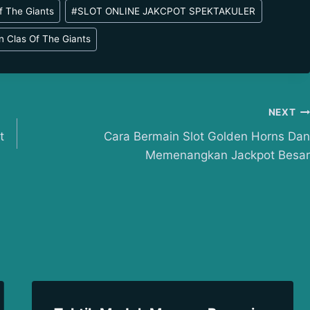
f The Giants
#
SLOT ONLINE JAKCPOT SPEKTAKULER
n Clas Of The Giants
NEXT
t
Cara Bermain Slot Golden Horns Dan
Memenangkan Jackpot Besar