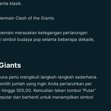
rita klasik.
 pemain merasakan ketegangan pertarungan
i simbol budaya pop selama beberapa dekade,
Giants
guna perlu mengikuti langkah-langkah sederhana.
ilih jumlah yang ingin Anda pertaruhkan per
0 hingga 500,00. Kemudian tekan tombol “Putar”
rputar dan berhenti untuk menampilkan simbol