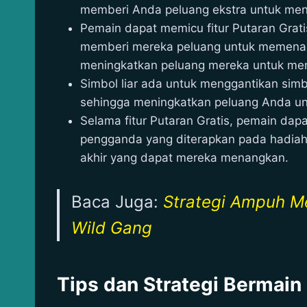
memberi Anda peluang ekstra untuk mena
Pemain dapat memicu fitur Putaran Grat
memberi mereka peluang untuk memenan
meningkatkan peluang mereka untuk me
Simbol liar ada untuk menggantikan si
sehingga meningkatkan peluang Anda u
Selama fitur Putaran Gratis, pemain da
pengganda yang diterapkan pada hadia
akhir yang dapat mereka menangkan.
Baca Juga:
Strategi Ampuh M
Wild Gang
Tips dan Strategi Bermain 