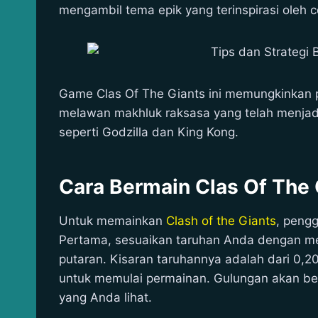
t
e
s
e
p
e
mengambil tema epik yang terinspirasi oleh ce
s
b
e
g
e
A
o
n
r
p
o
g
a
p
k
e
m
r
Game Clas Of The Giants ini memungkinkan
melawan makhluk raksasa yang telah menjad
seperti Godzilla dan King Kong.
Cara Bermain Clas Of The 
Untuk memainkan
Clash of the Giants
, peng
Pertama, sesuaikan taruhan Anda dengan mem
putaran. Kisaran taruhannya adalah dari 0,2
untuk memulai permainan. Gulungan akan be
yang Anda lihat.