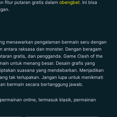
 fitur putaran gratis dalam
obengbet
. Ini bisa
ngan.
 yang menawarkan pengalaman bermain seru dengan
an antara raksasa dan monster. Dengan beragam
 putaran gratis, dan pengganda. Game ​Clash of the
ain untuk menang besar. Desain grafis yang
iptakan suasana yang mendebarkan. Menjadikan
ang tak terlupakan. Jangan lupa untuk menikmati
dan bermain secara bertanggung jawab.
ermainan online, termasuk klasik, permainan