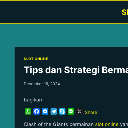
Skip
S
to
content
SLOT ONLINE
Tips dan Strategi Berma
December 18, 2024
bagikan
W
F
M
T
S
L
X
Share
h
a
e
e
k
i
a
c
s
l
y
n
​Clash of the Giants permainan
slot online
yan