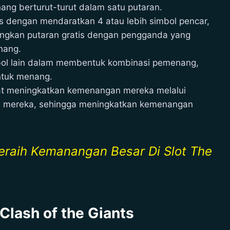
ng berturut-turut dalam satu putaran.
is dengan mendaratkan 4 atau lebih simbol pencar,
gkan putaran gratis dengan pengganda yang
nang.
mbol lain dalam membentuk kombinasi pemenang,
ntuk menang.
pat meningkatkan kemenangan mereka melalui
h mereka, sehingga meningkatkan kemenangan
eraih Kemanangan Besar Di Slot The
Clash of the Giants