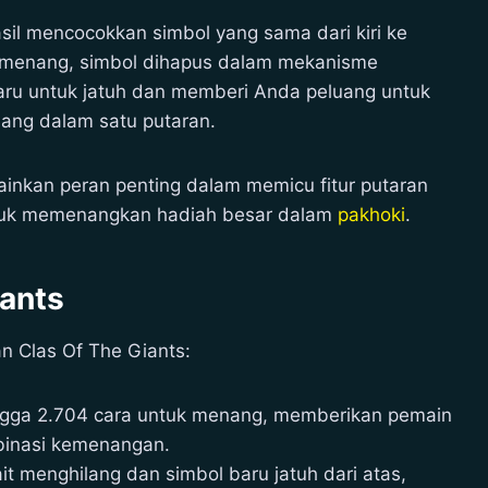
il mencocokkan simbol yang sama dari kiri ke
 menang, simbol dihapus dalam mekanisme
aru untuk jatuh dan memberi Anda peluang untuk
ang dalam satu putaran.
ainkan peran penting dalam memicu fitur putaran
tuk memenangkan hadiah besar dalam
pakhoki
.
iants
n Clas Of The Giants:
hingga 2.704 cara untuk menang, memberikan pemain
binasi kemenangan.
t menghilang dan simbol baru jatuh dari atas,