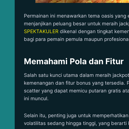
Permainan ini menawarkan tema oasis yang e
menjanjikan peluang besar untuk meraih jack
SPEKTAKULER
dikenal dengan tingkat keme
bagi para pemain pemula maupun profesional
Memahami Pola dan Fitur
Salah satu kunci utama dalam meraih jackpo
kemenangan dan fitur bonus yang tersedia. Pe
scatter yang dapat memicu putaran gratis a
ini muncul.
Selain itu, penting juga untuk memperhatikan 
volatilitas sedang hingga tinggi, yang berar