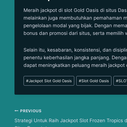
Meraih jackpot di slot Gold Oasis di situs 
melainkan juga membutuhkan pemahaman men
pengelolaan modal yang bijak. Dengan meman
bonus dan promosi dari situs, serta memilih
Selain itu, kesabaran, konsistensi, dan disip
penentu keberhasilan jangka panjang. Deng
dapat meningkatkan peluang meraih jackpot
Post
#
Jackpot Slot Gold Oasis
#
Slot Gold Oasis
#
SLO
Tags:
Post
PREVIOUS
Strategi Untuk Raih Jackpot Slot Frozen Tropics d
navigation