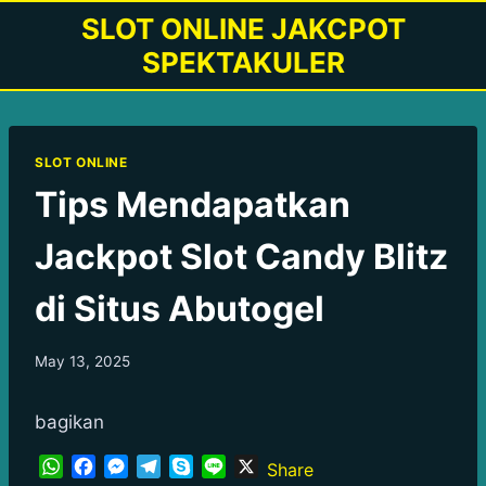
Skip
SLOT ONLINE JAKCPOT
to
SPEKTAKULER
content
SLOT ONLINE
Tips Mendapatkan
Jackpot Slot Candy Blitz
di Situs Abutogel
May 13, 2025
bagikan
W
F
M
T
S
L
X
Share