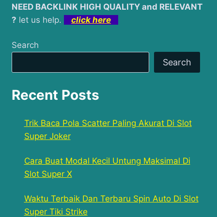
NEED BACKLINK HIGH QUALITY and RELEVANT
?
let us help.
click here
Search
Search
Recent Posts
Trik Baca Pola Scatter Paling Akurat Di Slot
Super Joker
Cara Buat Modal Kecil Untung Maksimal Di
Slot Super X
Waktu Terbaik Dan Terbaru Spin Auto Di Slot
Super Tiki Strike