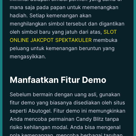
mana saja pada papan untuk memenangkan
hadiah. Setiap kemenangan akan
menghilangkan simbol tersebut dan digantikan
oleh simbol baru yang jatuh dari atas,
SLOT
ONLINE JAKCPOT SPEKTAKULER
membuka
peluang untuk kemenangan beruntun yang
mengasyikkan.
Manfaatkan Fitur Demo
Sebelum bermain dengan uang asli, gunakan
fitur demo yang biasanya disediakan oleh situs
seperti Abutogel. Fitur demo ini memungkinkan
Anda mencoba permainan Candy Blitz tanpa
risiko kehilangan modal. Anda bisa mengenal
pola kemenangan, mencoba berbagai taruhan,