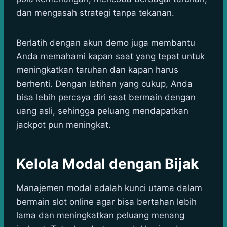
dan mengasah strategi tanpa tekanan.
Berlatih dengan akun demo juga membantu
Anda memahami kapan saat yang tepat untuk
meningkatkan taruhan dan kapan harus
berhenti. Dengan latihan yang cukup, Anda
bisa lebih percaya diri saat bermain dengan
uang asli, sehingga peluang mendapatkan
jackpot pun meningkat.
Kelola Modal dengan Bijak
Manajemen modal adalah kunci utama dalam
bermain slot online agar bisa bertahan lebih
lama dan meningkatkan peluang menang