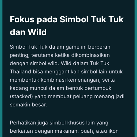
Fokus pada Simbol Tuk Tuk
dan Wild
Simbol Tuk Tuk dalam game ini berperan
penting, terutama ketika dikombinasikan
dengan simbol wild. Wild dalam Tuk Tuk
Thailand bisa menggantikan simbol lain untuk
membentuk kombinasi kemenangan, serta
kadang muncul dalam bentuk bertumpuk
(stacked) yang membuat peluang menang jadi
semakin besar.
Perhatikan juga simbol khusus lain yang
berkaitan dengan makanan, buah, atau ikon