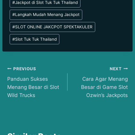
#
Jackpot di Slot Tuk Tuk Thailand
Tags:
#
Langkah Mudah Menang Jackpot
#
SLOT ONLINE JAKCPOT SPEKTAKULER
#
Slot Tuk Tuk Thailand
Post
PREVIOUS
NEXT
Panduan Sukses
Cara Agar Menang
navigation
Menang Besar di Slot
Besar di Game Slot
Wild Trucks
Ozwin’s Jackpots