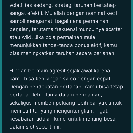
volatilitas sedang, strategi taruhan bertahap
sangat efektif. Mulailah dengan nominal kecil
sambil mengamati bagaimana permainan
berjalan, terutama frekuensi munculnya scatter
atau wild. Jika pola permainan mulai
menunjukkan tanda-tanda bonus aktif, kamu
bisa meningkatkan taruhan secara perlahan.
Hindari bermain agresif sejak awal karena
kamu bisa kehilangan saldo dengan cepat.
Dengan pendekatan bertahap, kamu bisa tetap
bertahan lebih lama dalam permainan,
sekaligus memberi peluang lebih banyak untuk
memicu fitur yang menguntungkan. Ingat,
kesabaran adalah kunci untuk menang besar
dalam slot seperti ini.