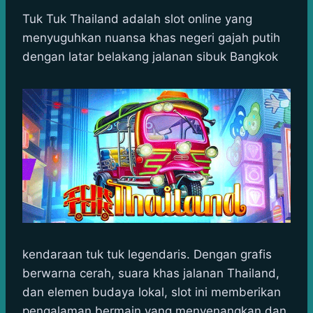
h
a
e
e
k
i
a
c
s
l
y
n
Tuk Tuk Thailand adalah slot online yang
t
e
s
e
p
e
menyuguhkan nuansa khas negeri gajah putih
s
b
e
g
e
dengan latar belakang jalanan sibuk Bangkok
A
o
n
r
p
o
g
a
p
k
e
m
r
kendaraan tuk tuk legendaris. Dengan grafis
berwarna cerah, suara khas jalanan Thailand,
dan elemen budaya lokal, slot ini memberikan
pengalaman bermain yang menyenangkan dan