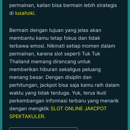
permainan, kalian bisa bermain lebih strategis
di
lusahoki
.
Bermain dengan tujuan yang jelas akan
membantu kamu tetap fokus dan tidak
terbawa emosi. Nikmati setiap momen dalam
permainan, karena slot seperti Tuk Tuk
Thailand memang dirancang untuk
memberikan hiburan sekaligus peluang
menang besar. Dengan disiplin dan
perhitungan, jackpot bisa saja kamu raih dalam
waktu yang tidak terduga. Yuk, terus ikuti
perkembangan informasi terbaru yang menarik
dengan mengklik
SLOT ONLINE JAKCPOT
SPEKTAKULER
.
Post