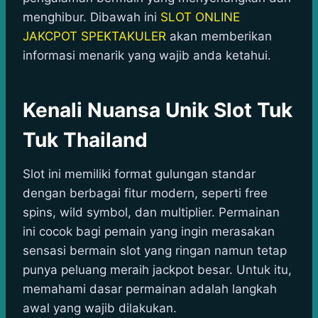
menghibur. Dibawah ini
SLOT ONLINE
JAKCPOT SPEKTAKULER
akan memberikan
informasi menarik yang wajib anda ketahui.
Kenali Nuansa Unik Slot Tuk
Tuk Thailand
Slot ini memiliki format gulungan standar
dengan berbagai fitur modern, seperti free
spins, wild symbol, dan multiplier. Permainan
ini cocok bagi pemain yang ingin merasakan
sensasi bermain slot yang ringan namun tetap
punya peluang meraih jackpot besar. Untuk itu,
memahami dasar permainan adalah langkah
awal yang wajib dilakukan.