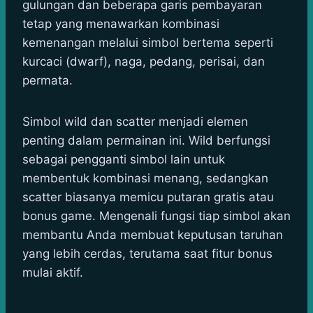
gulungan dan beberapa garis pembayaran
tetap yang menawarkan kombinasi
kemenangan melalui simbol bertema seperti
kurcaci (dwarf), naga, pedang, perisai, dan
permata.
Simbol wild dan scatter menjadi elemen
penting dalam permainan ini. Wild berfungsi
sebagai pengganti simbol lain untuk
membentuk kombinasi menang, sedangkan
scatter biasanya memicu putaran gratis atau
bonus game. Mengenali fungsi tiap simbol akan
membantu Anda membuat keputusan taruhan
yang lebih cerdas, terutama saat fitur bonus
mulai aktif.