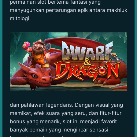
t
e
s
e
p
e
permainan slot bertema fantasi yang
s
b
e
g
e
menyuguhkan pertarungan epik antara makhluk
A
o
n
r
mitologi
p
o
g
a
p
k
e
m
r
dan pahlawan legendaris. Dengan visual yang
memikat, efek suara yang seru, dan fitur-fitur
bonus yang menarik, slot ini menjadi favorit
banyak pemain yang mengincar sensasi