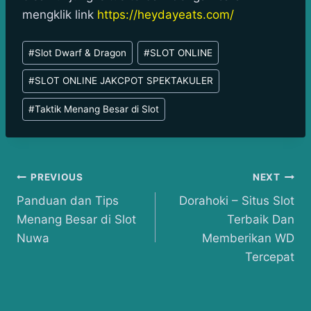
mengklik link
https://heydayeats.com/
Post
#
Slot Dwarf & Dragon
#
SLOT ONLINE
Tags:
#
SLOT ONLINE JAKCPOT SPEKTAKULER
#
Taktik Menang Besar di Slot
Post
PREVIOUS
NEXT
Panduan dan Tips
Dorahoki – Situs Slot
navigation
Menang Besar di Slot
Terbaik Dan
Nuwa
Memberikan WD
Tercepat