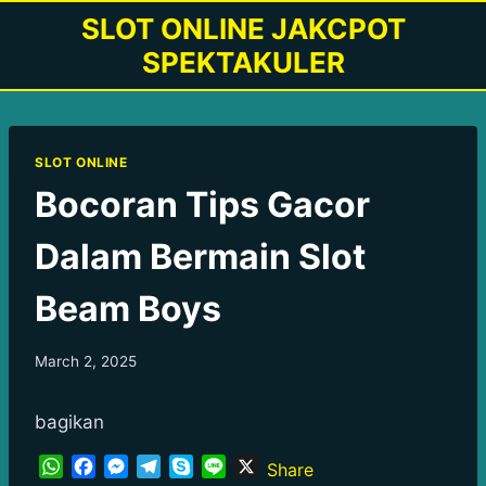
Skip
SLOT ONLINE JAKCPOT
to
SPEKTAKULER
content
SLOT ONLINE
Bocoran Tips Gacor
Dalam Bermain Slot
Beam Boys
March 2, 2025
bagikan
W
F
M
T
S
L
X
Share