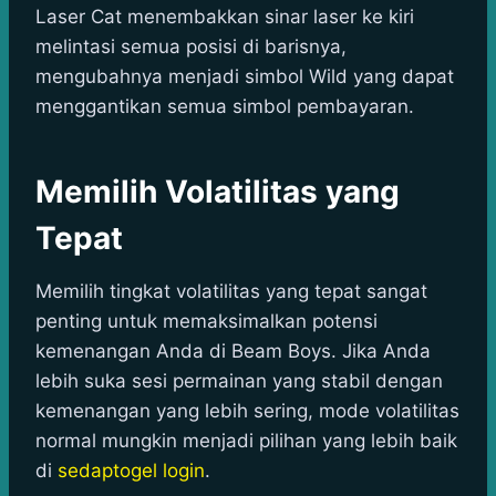
Laser Cat menembakkan sinar laser ke kiri
melintasi semua posisi di barisnya,
mengubahnya menjadi simbol Wild yang dapat
menggantikan semua simbol pembayaran.
Memilih Volatilitas yang
Tepat
Memilih tingkat volatilitas yang tepat sangat
penting untuk memaksimalkan potensi
kemenangan Anda di Beam Boys. Jika Anda
lebih suka sesi permainan yang stabil dengan
kemenangan yang lebih sering, mode volatilitas
normal mungkin menjadi pilihan yang lebih baik
di
sedaptogel login
.