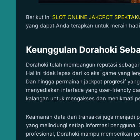
Berikut ini
SLOT ONLINE JAKCPOT SPEKTAK
yang dapat Anda terapkan untuk meraih hadia
Keunggulan Dorahoki Sebag
Dorahoki telah membangun reputasi sebagai sa
Hal ini tidak lepas dari koleksi game yang leng
Dan hingga permainan jackpot progresif yang 
menyediakan interface yang user-friendly d
kalangan untuk mengakses dan menikmati p
Keamanan data dan transaksi juga menjadi pr
yang melindungi setiap informasi pengguna
profesional, Dorahoki mampu memberikan p