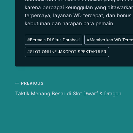
karena berbagai keunggulan yang ditawarka
terpercaya, layanan WD tercepat, dan bonu
kebutuhan dan harapan para pemain.
Post
#
Bermain Di Situs Dorahoki
#
Memberikan WD Terce
Tags:
#
SLOT ONLINE JAKCPOT SPEKTAKULER
Post
PREVIOUS
Taktik Menang Besar di Slot Dwarf & Dragon
navigation