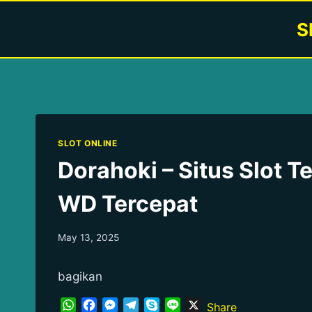
Skip
S
to
content
SLOT ONLINE
Dorahoki – Situs Slot 
WD Tercepat
May 13, 2025
bagikan
W
F
M
T
S
L
X
Share