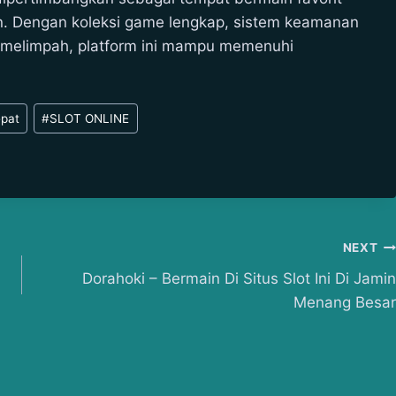
n. Dengan koleksi game lengkap, sistem keamanan
s melimpah, platform ini mampu memenuhi
pat
#
SLOT ONLINE
NEXT
Dorahoki – Bermain Di Situs Slot Ini Di Jamin
Menang Besar