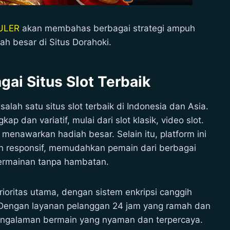
ULER
akan membahas berbagai strategi ampuh
h besar di Situs Dorahoki.
ai Situs Slot Terbaik
lah satu situs slot terbaik di Indonesia dan Asia.
kap dan variatif, mulai dari slot klasik, video slot.
menawarkan hadiah besar. Selain itu, platform ini
an responsif, memudahkan pemain dari berbagai
ermainan tanpa hambatan.
ioritas utama, dengan sistem enkripsi canggih
. Dengan layanan pelanggan 24 jam yang ramah dan
engalaman bermain yang nyaman dan terpercaya.