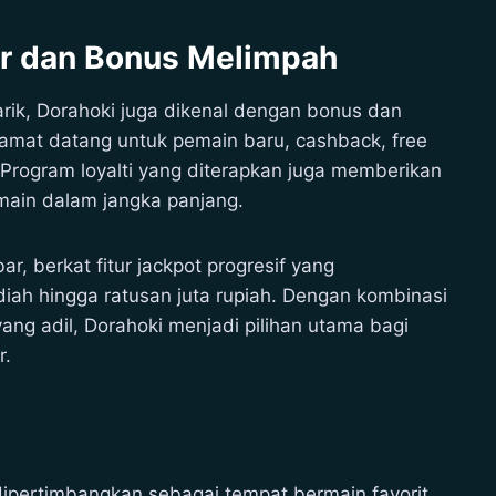
r dan Bonus Melimpah
ik, Dorahoki juga dikenal dengan bonus dan
lamat datang untuk pemain baru, cashback, free
 Program loyalti yang diterapkan juga memberikan
main dalam jangka panjang.
, berkat fitur jackpot progresif yang
h hingga ratusan juta rupiah. Dengan kombinasi
ng adil, Dorahoki menjadi pilihan utama bagi
r.
 dipertimbangkan sebagai tempat bermain favorit