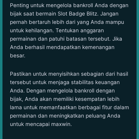
Penting untuk mengelola bankroll Anda dengan
bijak saat bermain Slot Badge Blitz. Jangan
pernah bertaruh lebih dari yang Anda mampu
untuk kehilangan. Tentukan anggaran
permainan dan patuhi batasan tersebut. Jika
Anda berhasil mendapatkan kemenangan
besar.
Pastikan untuk menyisihkan sebagian dari hasil
tersebut untuk menjaga stabilitas keuangan
Anda. Dengan mengelola bankroll dengan
bijak, Anda akan memiliki kesempatan lebih
lama untuk memanfaatkan berbagai fitur dalam
permainan dan meningkatkan peluang Anda
untuk mencapai maxwin.