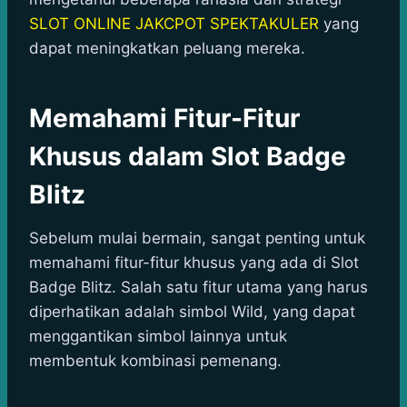
SLOT ONLINE JAKCPOT SPEKTAKULER
yang
dapat meningkatkan peluang mereka.
Memahami Fitur-Fitur
Khusus dalam Slot Badge
Blitz
Sebelum mulai bermain, sangat penting untuk
memahami fitur-fitur khusus yang ada di Slot
Badge Blitz. Salah satu fitur utama yang harus
diperhatikan adalah simbol Wild, yang dapat
menggantikan simbol lainnya untuk
membentuk kombinasi pemenang.