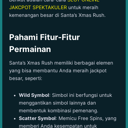
JAKCPOT SPEKTAKULER
untuk meraih
kemenangan besar di Santa’s Xmas Rush.
Pahami Fitur-Fitur
Permainan
Santa’s Xmas Rush memiliki berbagai elemen
yang bisa membantu Anda meraih jackpot
besar, seperti:
Wild Symbol
: Simbol ini berfungsi untuk
menggantikan simbol lainnya dan
membentuk kombinasi pemenang.
Scatter Symbol
: Memicu Free Spins, yang
memberi Anda kesempatan untuk