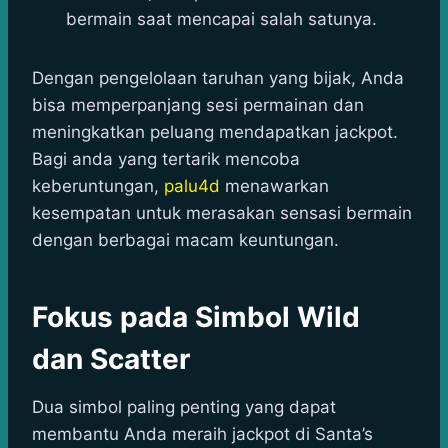
bermain saat mencapai salah satunya.
Dengan pengelolaan taruhan yang bijak, Anda
bisa memperpanjang sesi permainan dan
meningkatkan peluang mendapatkan jackpot.
Bagi anda yang tertarik mencoba
keberuntungan,
palu4d
menawarkan
kesempatan untuk merasakan sensasi bermain
dengan berbagai macam keuntungan.
Fokus pada Simbol Wild
dan Scatter
Dua simbol paling penting yang dapat
membantu Anda meraih jackpot di Santa’s