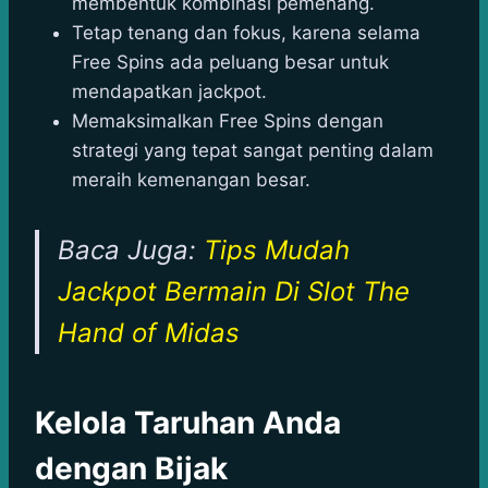
membentuk kombinasi pemenang.
Tetap tenang dan fokus, karena selama
Free Spins ada peluang besar untuk
mendapatkan jackpot.
Memaksimalkan Free Spins dengan
strategi yang tepat sangat penting dalam
meraih kemenangan besar.
Baca Juga:
Tips Mudah
Jackpot Bermain Di Slot The
Hand of Midas
Kelola Taruhan Anda
dengan Bijak