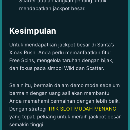
Scatter adalah langkah penting untuk
mendapatkan jackpot besar.
Kesimpulan
Untuk mendapatkan jackpot besar di Santa’s
Xmas Rush, Anda perlu memanfaatkan fitur
Free Spins, mengelola taruhan dengan bijak,
dan fokus pada simbol Wild dan Scatter.
Selain itu, bermain dalam demo mode sebelum
bermain dengan uang asli akan membantu
Anda memahami permainan dengan lebih baik.
Dengan strategi
TRIK SLOT MUDAH MENANG
yang tepat, peluang untuk meraih jackpot besar
semakin tinggi.