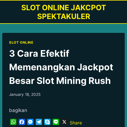
Skip
SLOT ONLINE JAKCPOT
to
SPEKTAKULER
content
SLOT ONLINE
3 Cara Efektif
Memenangkan Jackpot
Besar Slot Mining Rush
January 18, 2025
bagikan
W
F
M
T
S
L
X
Share