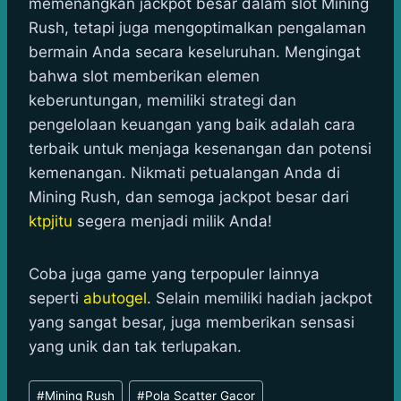
memenangkan jackpot besar dalam slot Mining
Rush, tetapi juga mengoptimalkan pengalaman
bermain Anda secara keseluruhan.​ Mengingat
bahwa slot memberikan elemen
keberuntungan, memiliki strategi dan
pengelolaan keuangan yang baik adalah cara
terbaik untuk menjaga kesenangan dan potensi
kemenangan. Nikmati petualangan Anda di
Mining Rush, dan semoga jackpot besar dari
ktpjitu
segera menjadi milik Anda!
Coba juga game yang terpopuler lainnya
seperti
abutogel
. Selain memiliki hadiah jackpot
yang sangat besar, juga memberikan sensasi
yang unik dan tak terlupakan.
Post
#
Mining Rush
#
Pola Scatter Gacor