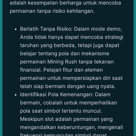
adalah kesempatan berharga untuk mencoba
permainan tanpa risiko kehilangan.
Berlatih Tanpa Risiko: Dalam mode demo,
Anda tidak hanya dapat mencoba strategi
taruhan yang berbeda, tetapi juga dapat
belajar tentang pola dan mekanisme
permainan Mining Rush tanpa tekanan
finansial. Pelajari fitur dan elemen
permainan untuk mempersiapkan diri saat
telah siap bermain dengan uang nyata.
Identifikasi Pola Kemenangan: Dalam
bermain, cobalah untuk memperhatikan
pola saat simbol tertentu muncul.
Meskipun slot adalah permainan yang
mengandalkan keberuntungan, mengenali
frekuensi kemunculan simbol dapat