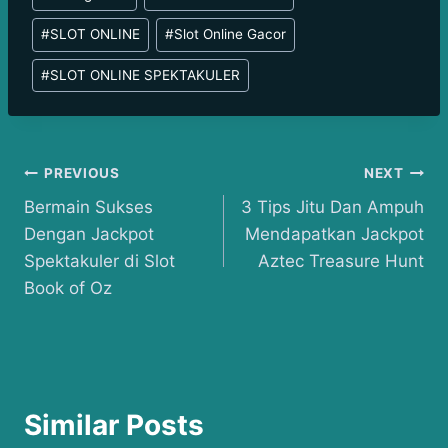
Tags:
#
SLOT ONLINE
#
Slot Online Gacor
#
SLOT ONLINE SPEKTAKULER
Post
PREVIOUS
NEXT
Bermain Sukses
3 Tips Jitu Dan Ampuh
navigation
Dengan Jackpot
Mendapatkan Jackpot
Spektakuler di Slot
Aztec Treasure Hunt
Book of Oz
Similar Posts