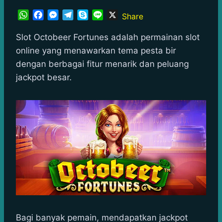
W
F
M
T
S
L
X
Share
h
a
e
e
k
i
a
c
s
l
y
n
Slot Octobeer Fortunes adalah permainan slot
t
e
s
e
p
e
online yang menawarkan tema pesta bir
s
b
e
g
e
dengan berbagai fitur menarik dan peluang
A
o
n
r
jackpot besar.
p
o
g
a
p
k
e
m
r
Bagi banyak pemain, mendapatkan jackpot