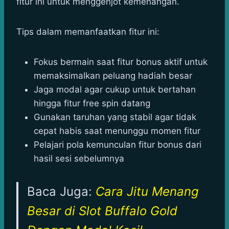
fitur ini untuk menggenjot kemenangan.
Tips dalam memanfaatkan fitur ini:
Fokus bermain saat fitur bonus aktif untuk
memaksimalkan peluang hadiah besar
Jaga modal agar cukup untuk bertahan
hingga fitur free spin datang
Gunakan taruhan yang stabil agar tidak
cepat habis saat menunggu momen fitur
Pelajari pola kemunculan fitur bonus dari
hasil sesi sebelumnya
Baca Juga:
Cara Jitu Menang
Besar di Slot Buffalo Gold