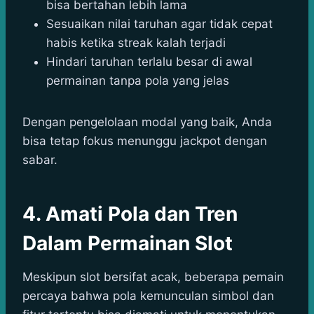
bisa bertahan lebih lama
Sesuaikan nilai taruhan agar tidak cepat
habis ketika streak kalah terjadi
Hindari taruhan terlalu besar di awal
permainan tanpa pola yang jelas
Dengan pengelolaan modal yang baik, Anda
bisa tetap fokus menunggu jackpot dengan
sabar.
4. Amati Pola dan Tren
Dalam Permainan Slot
Meskipun slot bersifat acak, beberapa pemain
percaya bahwa pola kemunculan simbol dan