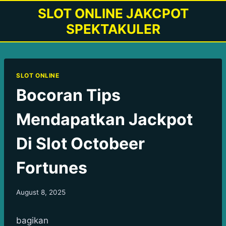
Skip
SLOT ONLINE JAKCPOT
to
SPEKTAKULER
content
SLOT ONLINE
Bocoran Tips
Mendapatkan Jackpot
Di Slot Octobeer
Fortunes
August 8, 2025
bagikan