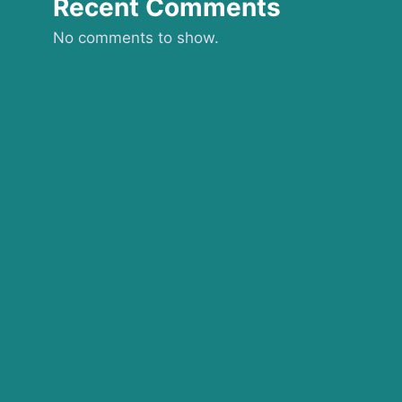
Recent Comments
No comments to show.