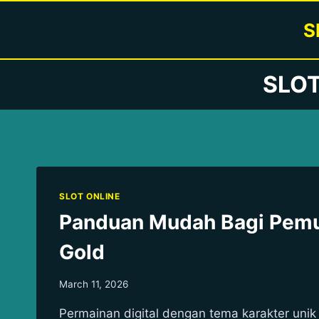
Skip
S
to
content
SLOT
SLOT ONLINE
Panduan Mudah Bagi Pemul
Gold
March 11, 2026
Permainan digital dengan tema karakter unik s