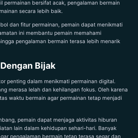
il permainan bersifat acak, pengalaman bermain
inan secara lebih baik.
ol dan fitur permainan, pemain dapat menikmati
engamatan ini membantu pemain memahami
ingga pengalaman bermain terasa lebih menarik
Dengan Bijak
r penting dalam menikmati permainan digital.
ng merasa lelah dan kehilangan fokus. Oleh karena
tas waktu bermain agar permainan tetap menjadi
bang, pemain dapat menjaga aktivitas hiburan
tan lain dalam kehidupan sehari-hari. Banyak
agar pengalaman bermain tetap terasa segar dan