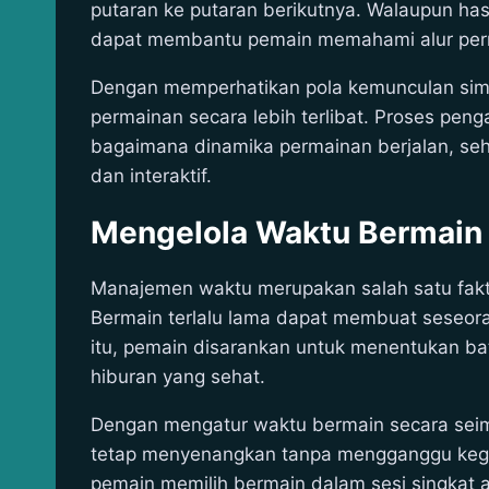
putaran ke putaran berikutnya. Walaupun has
dapat membantu pemain memahami alur perma
Dengan memperhatikan pola kemunculan simb
permainan secara lebih terlibat. Proses p
bagaimana dinamika permainan berjalan, seh
dan interaktif.
Mengelola Waktu Bermain 
Manajemen waktu merupakan salah satu fakto
Bermain terlalu lama dapat membuat seseora
itu, pemain disarankan untuk menentukan ba
hiburan yang sehat.
Dengan mengatur waktu bermain secara seim
tetap menyenangkan tanpa mengganggu kegia
pemain memilih bermain dalam sesi singkat 