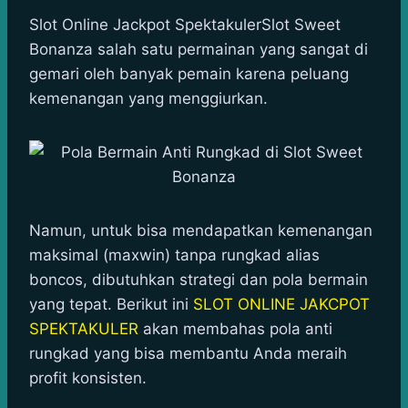
h
a
e
e
k
i
a
c
s
l
y
n
Slot Online Jackpot SpektakulerSlot Sweet
t
e
s
e
p
e
Bonanza salah satu permainan yang sangat di
s
b
e
g
e
gemari oleh banyak pemain karena peluang
A
o
n
r
kemenangan yang menggiurkan.
p
o
g
a
p
k
e
m
r
Namun, untuk bisa mendapatkan kemenangan
maksimal (maxwin) tanpa rungkad alias
boncos, dibutuhkan strategi dan pola bermain
yang tepat. Berikut ini
SLOT ONLINE JAKCPOT
SPEKTAKULER
akan membahas pola anti
rungkad yang bisa membantu Anda meraih
profit konsisten.