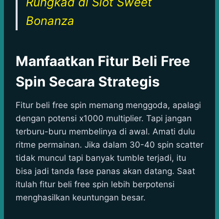
Rungkad di Slot Sweet
Bonanza
Manfaatkan Fitur Beli Free
Spin Secara Strategis
Fitur beli free spin memang menggoda, apalagi
dengan potensi x1000 multiplier. Tapi jangan
terburu-buru membelinya di awal. Amati dulu
ritme permainan. Jika dalam 30-40 spin scatter
tidak muncul tapi banyak tumble terjadi, itu
bisa jadi tanda fase panas akan datang. Saat
itulah fitur beli free spin lebih berpotensi
menghasilkan keuntungan besar.