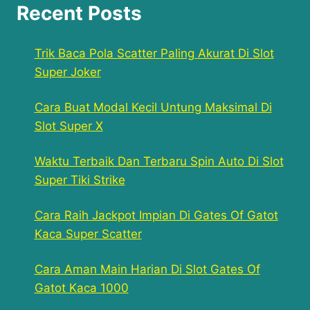
Recent Posts
Trik Baca Pola Scatter Paling Akurat Di Slot
Super Joker
Cara Buat Modal Kecil Untung Maksimal Di
Slot Super X
Waktu Terbaik Dan Terbaru Spin Auto Di Slot
Super Tiki Strike
Cara Raih Jackpot Impian Di Gates Of Gatot
Kaca Super Scatter
Cara Aman Main Harian Di Slot Gates Of
Gatot Kaca 1000