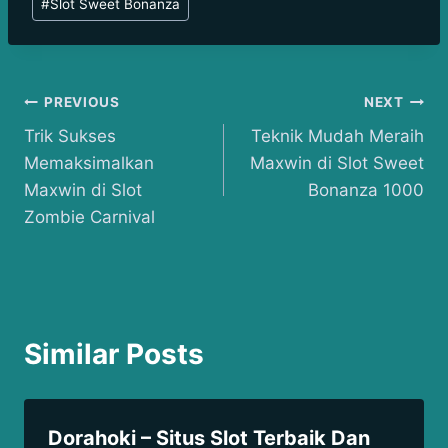
#
Slot Sweet Bonanza
Post
PREVIOUS
NEXT
Trik Sukses
Teknik Mudah Meraih
navigation
Memaksimalkan
Maxwin di Slot Sweet
Maxwin di Slot
Bonanza 1000
Zombie Carnival
Similar Posts
Dorahoki – Situs Slot Terbaik Dan