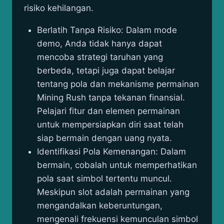
risiko kehilangan.
Berlatih Tanpa Risiko: Dalam mode
demo, Anda tidak hanya dapat
mencoba strategi taruhan yang
berbeda, tetapi juga dapat belajar
tentang pola dan mekanisme permainan
Mining Rush tanpa tekanan finansial.
Pelajari fitur dan elemen permainan
untuk mempersiapkan diri saat telah
siap bermain dengan uang nyata.
Identifikasi Pola Kemenangan: Dalam
bermain, cobalah untuk memperhatikan
pola saat simbol tertentu muncul.
Meskipun slot adalah permainan yang
mengandalkan keberuntungan,
mengenali frekuensi kemunculan simbol