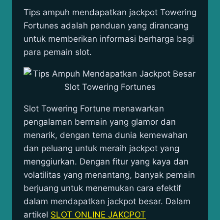
Tips ampuh mendapatkan jackpot Towering
Fortunes adalah panduan yang dirancang
untuk memberikan informasi berharga bagi
para pemain slot.
Slot Towering Fortune menawarkan
pengalaman bermain yang glamor dan
menarik, dengan tema dunia kemewahan
dan peluang untuk meraih jackpot yang
menggiurkan. Dengan fitur yang kaya dan
volatilitas yang menantang, banyak pemain
berjuang untuk menemukan cara efektif
dalam mendapatkan jackpot besar. Dalam
artikel
SLOT ONLINE JAKCPOT