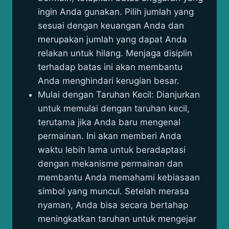
ingin Anda gunakan. Pilih jumlah yang
sesuai dengan keuangan Anda dan
merupakan jumlah yang dapat Anda
relakan untuk hilang. Menjaga disiplin
terhadap batas ini akan membantu
Anda menghindari kerugian besar.
Mulai dengan Taruhan Kecil: Dianjurkan
untuk memulai dengan taruhan kecil,
terutama jika Anda baru mengenal
permainan. Ini akan memberi Anda
waktu lebih lama untuk beradaptasi
dengan mekanisme permainan dan
membantu Anda memahami kebiasaan
simbol yang muncul. Setelah merasa
nyaman, Anda bisa secara bertahap
meningkatkan taruhan untuk mengejar