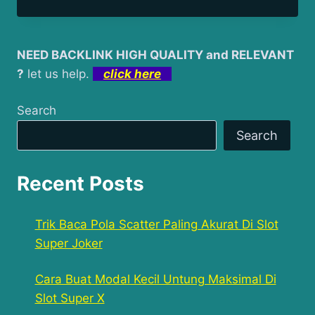
NEED BACKLINK HIGH QUALITY and RELEVANT
?
let us help.
click here
Search
Search
Recent Posts
Trik Baca Pola Scatter Paling Akurat Di Slot
Super Joker
Cara Buat Modal Kecil Untung Maksimal Di
Slot Super X