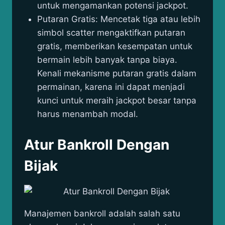
untuk mengamankan potensi jackpot.
Putaran Gratis: Mencetak tiga atau lebih
simbol scatter mengaktifkan putaran
gratis, memberikan kesempatan untuk
bermain lebih banyak tanpa biaya.
Kenali mekanisme putaran gratis dalam
permainan, karena ini dapat menjadi
kunci untuk meraih jackpot besar tanpa
harus menambah modal.
Atur Bankroll Dengan
Bijak
Manajemen bankroll adalah salah satu