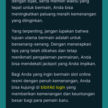
dengan bijak, serta memilih waktu yang
tepat untuk bermain, Anda bisa
meningkatkan peluang meraih kemenangan
yang diinginkan.​
Yang terpenting, jangan lupakan bahwa
tujuan utama bermain adalah untuk
bersenang-senang. Dengan menerapkan
tips yang telah dibahas dan tetap
menikmati pengalaman permainan, Anda
bisa mendekati jackpot yang Anda impikan.
Bagi Anda yang ingin bermain slot online
resmi dengan penuh kemenangan, Anda
bisa kujungi di
bibit4d login
yang
memberikan kemenangan dan keuntungan
besar bagi para pemain baru.