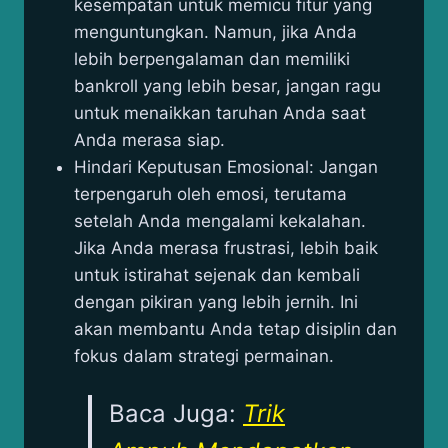
kesempatan untuk memicu fitur yang
menguntungkan. Namun, jika Anda
lebih berpengalaman dan memiliki
bankroll yang lebih besar, jangan ragu
untuk menaikkan taruhan Anda saat
Anda merasa siap.
Hindari Keputusan Emosional: Jangan
terpengaruh oleh emosi, terutama
setelah Anda mengalami kekalahan.
Jika Anda merasa frustrasi, lebih baik
untuk istirahat sejenak dan kembali
dengan pikiran yang lebih jernih. Ini
akan membantu Anda tetap disiplin dan
fokus dalam strategi permainan.
Baca Juga:
Trik