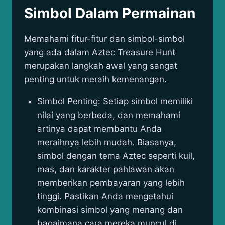
Simbol Dalam Permainan
Memahami fitur-fitur dan simbol-simbol
yang ada dalam Aztec Treasure Hunt
merupakan langkah awal yang sangat
penting untuk meraih kemenangan.
Simbol Penting: Setiap simbol memiliki
nilai yang berbeda, dan memahami
artinya dapat membantu Anda
meraihnya lebih mudah. Biasanya,
simbol dengan tema Aztec seperti kuil,
mas, dan karakter pahlawan akan
memberikan pembayaran yang lebih
tinggi. Pastikan Anda mengetahui
kombinasi simbol yang menang dan
bagaimana cara mereka muncul di