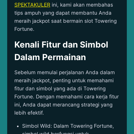
SPEKTAKULER
ini, kami akan membahas
tips ampuh yang dapat membantu Anda
meraih jackpot saat bermain slot Towering
Fortune.
Kenali Fitur dan Simbol
Dalam Permainan
Sebelum memulai perjalanan Anda dalam
meraih jackpot, penting untuk memahami
fitur dan simbol yang ada di Towering
Fortune. Dengan memahami cara kerja fitur
ini, Anda dapat merancang strategi yang
lebih efektif.
Simbol Wild: Dalam Towering Fortune,