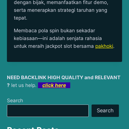
dengan bijak, memanfaatkan fitur demo,
serta menerapkan strategi taruhan yang
tepat.
Membaca pola spin bukan sekadar
kebiasaan—ini adalah senjata rahasia
untuk meraih jackpot slot bersama
pakhoki
.
NEED BACKLINK HIGH QUALITY and RELEVANT
?
let us help.
click here
Search
Search