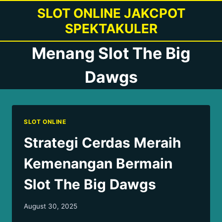
Skip
SLOT ONLINE JAKCPOT
to
SPEKTAKULER
content
Menang Slot The Big
Dawgs
SLOT ONLINE
Strategi Cerdas Meraih
Kemenangan Bermain
Slot The Big Dawgs
August 30, 2025