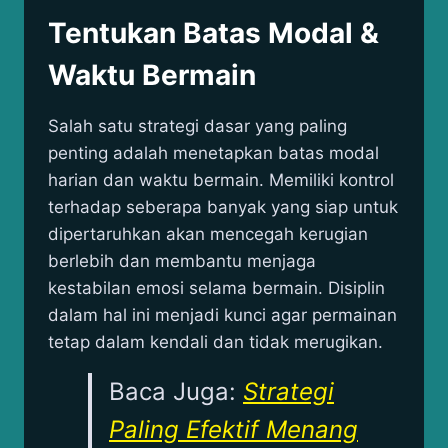
Tentukan Batas Modal &
Waktu Bermain
Salah satu strategi dasar yang paling
penting adalah menetapkan batas modal
harian dan waktu bermain. Memiliki kontrol
terhadap seberapa banyak yang siap untuk
dipertaruhkan akan mencegah kerugian
berlebih dan membantu menjaga
kestabilan emosi selama bermain. Disiplin
dalam hal ini menjadi kunci agar permainan
tetap dalam kendali dan tidak merugikan.
Baca Juga:
Strategi
Paling Efektif Menang