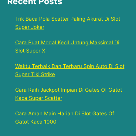
Recent Posts
Trik Baca Pola Scatter Paling Akurat Di Slot
Super Joker
Cara Buat Modal Kecil Untung Maksimal Di
Slot Super X
Waktu Terbaik Dan Terbaru Spin Auto Di Slot
Super Tiki Strike
Cara Raih Jackpot Impian Di Gates Of Gatot
Kaca Super Scatter
Cara Aman Main Harian Di Slot Gates Of
Gatot Kaca 1000