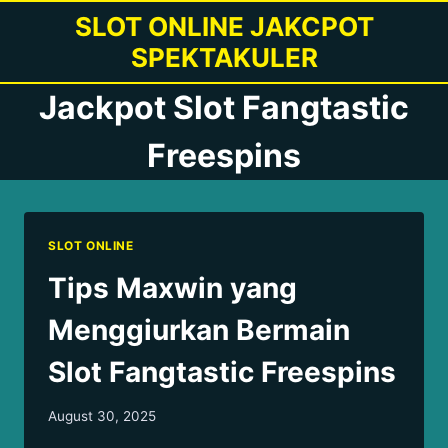
Skip
SLOT ONLINE JAKCPOT
to
SPEKTAKULER
content
Jackpot Slot Fangtastic
Freespins
SLOT ONLINE
Tips Maxwin yang
Menggiurkan Bermain
Slot Fangtastic Freespins
August 30, 2025