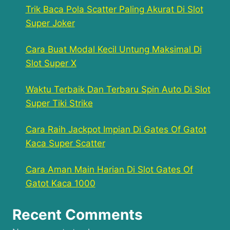
Trik Baca Pola Scatter Paling Akurat Di Slot
Super Joker
Cara Buat Modal Kecil Untung Maksimal Di
Slot Super X
Waktu Terbaik Dan Terbaru Spin Auto Di Slot
Super Tiki Strike
Cara Raih Jackpot Impian Di Gates Of Gatot
Kaca Super Scatter
Cara Aman Main Harian Di Slot Gates Of
Gatot Kaca 1000
Recent Comments