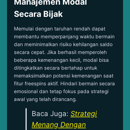
Manajemen Modal
Secara Bijak
Memulai dengan taruhan rendah dapat
membantu memperpanjang waktu bermain
dan meminimalkan risiko kehilangan saldo
secara cepat. Jika berhasil memperoleh
beberapa kemenangan kecil, modal bisa
ditingkatkan secara bertahap untuk
memaksimalkan potensi kemenangan saat
fitur freespins aktif. Hindari bermain secara
emosional dan tetap fokus pada strategi
awal yang telah dirancang.
Baca Juga:
Strategi
Menang Dengan