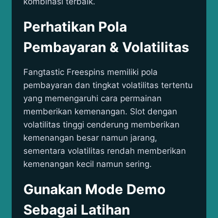
kombinasi terbaik.
Perhatikan Pola
Pembayaran & Volatilitas
Fangtastic Freespins memiliki pola
pembayaran dan tingkat volatilitas tertentu
yang memengaruhi cara permainan
memberikan kemenangan. Slot dengan
volatilitas tinggi cenderung memberikan
kemenangan besar namun jarang,
sementara volatilitas rendah memberikan
kemenangan kecil namun sering.
Gunakan Mode Demo
Sebagai Latihan