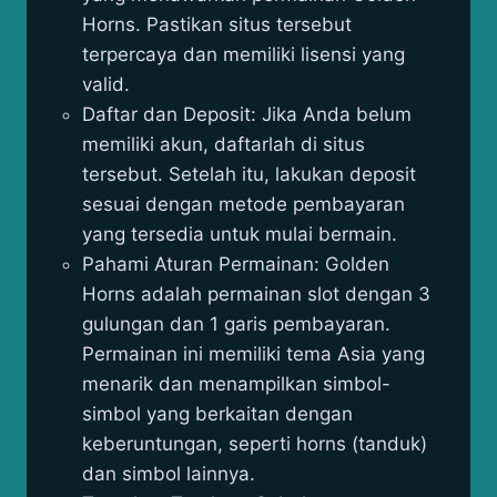
Horns. Pastikan situs tersebut
terpercaya dan memiliki lisensi yang
valid.
Daftar dan Deposit: Jika Anda belum
memiliki akun, daftarlah di situs
tersebut. Setelah itu, lakukan deposit
sesuai dengan metode pembayaran
yang tersedia untuk mulai bermain.
Pahami Aturan Permainan: Golden
Horns adalah permainan slot dengan 3
gulungan dan 1 garis pembayaran.
Permainan ini memiliki tema Asia yang
menarik dan menampilkan simbol-
simbol yang berkaitan dengan
keberuntungan, seperti horns (tanduk)
dan simbol lainnya.