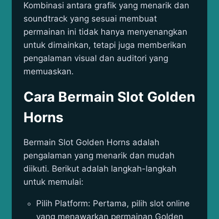
Kombinasi antara grafik yang menarik dan
soundtrack yang sesuai membuat
permainan ini tidak hanya menyenangkan
untuk dimainkan, tetapi juga memberikan
pengalaman visual dan auditori yang
memuaskan.
Cara Bermain Slot Golden
Horns
Bermain Slot Golden Horns adalah
pengalaman yang menarik dan mudah
diikuti. Berikut adalah langkah-langkah
untuk memulai:
Pilih Platform: Pertama, pilih slot online
yang menawarkan permainan Golden