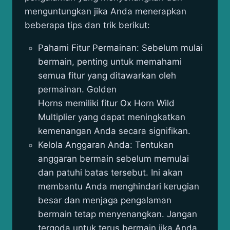
menguntungkan jika Anda menerapkan
beberapa tips dan trik berikut:
Pahami Fitur Permainan: Sebelum mulai
bermain, penting untuk memahami
semua fitur yang ditawarkan oleh
permainan. Golden
Horns memiliki fitur Ox Horn Wild
Multiplier yang dapat meningkatkan
kemenangan Anda secara signifikan.
Kelola Anggaran Anda: Tentukan
anggaran bermain sebelum memulai
dan patuhi batas tersebut. Ini akan
membantu Anda menghindari kerugian
besar dan menjaga pengalaman
bermain tetap menyenangkan. Jangan
tergoda untuk terus bermain jika Anda