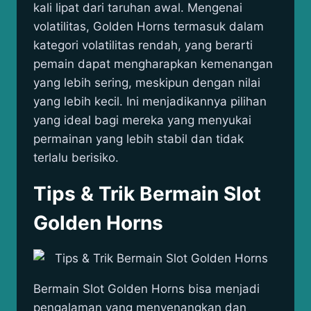
kali lipat dari taruhan awal. Mengenai
volatilitas, Golden Horns termasuk dalam
kategori volatilitas rendah, yang berarti
pemain dapat mengharapkan kemenangan
yang lebih sering, meskipun dengan nilai
yang lebih kecil. Ini menjadikannya pilihan
yang ideal bagi mereka yang menyukai
permainan yang lebih stabil dan tidak
terlalu berisiko.
Tips & Trik Bermain Slot
Golden Horns
Bermain Slot Golden Horns bisa menjadi
pengalaman yang menyenangkan dan