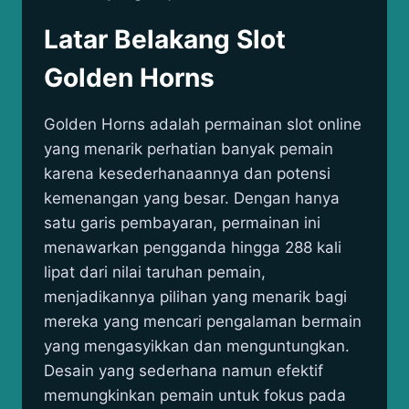
Latar Belakang Slot
Golden Horns
Golden Horns adalah permainan slot online
yang menarik perhatian banyak pemain
karena kesederhanaannya dan potensi
kemenangan yang besar. Dengan hanya
satu garis pembayaran, permainan ini
menawarkan pengganda hingga 288 kali
lipat dari nilai taruhan pemain,
menjadikannya pilihan yang menarik bagi
mereka yang mencari pengalaman bermain
yang mengasyikkan dan menguntungkan.
Desain yang sederhana namun efektif
memungkinkan pemain untuk fokus pada