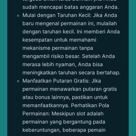
sudah mencapai batas anggaran Anda.
Mulai dengan Taruhan Kecil: Jika Anda
baru mengenal permainan ini, mulailah
dengan taruhan kecil. Ini memberi Anda
kesempatan untuk memahami
mekanisme permainan tanpa
mengambil risiko besar. Setelah Anda
merasa lebih nyaman, Anda bisa
meningkatkan taruhan secara bertahap.
Manfaatkan Putaran Gratis: Jika
permainan menawarkan putaran gratis
atau bonus lainnya, pastikan untuk
memanfaatkannya. Perhatikan Pola
Permainan: Meskipun slot adalah
permainan yang bergantung pada
keberuntungan, beberapa pemain