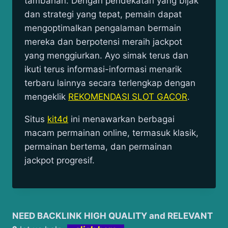
tambahan. Dengan pendekatan yang bijak
dan strategi yang tepat, pemain dapat
mengoptimalkan pengalaman bermain
mereka dan berpotensi meraih jackpot
yang menggiurkan. Ayo simak terus dan
ikuti terus informasi-informasi menarik
terbaru lainnya secara terlengkap dengan
mengeklik
REKOMENDASI SLOT GACOR
.
Situs
kit4d
ini menawarkan berbagai
macam permainan online, termasuk klasik,
permainan bertema, dan permainan
jackpot progresif.
NEED BACKLINK HIGH QUALITY and RELEVANT