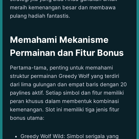
meraih kemenangan besar dan membawa
pulang hadiah fantastis.
Memahami Mekanisme
Permainan dan Fitur Bonus
Pertama-tama, penting untuk memahami
struktur permainan Greedy Wolf yang terdiri
dari lima gulungan dan empat baris dengan 20
paylines aktif. Setiap simbol dan fitur memiliki
peran khusus dalam membentuk kombinasi
kemenangan. Slot ini memiliki tiga jenis fitur
bonus utama:
Greedy Wolf Wild: Simbol serigala yang