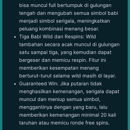
bisa muncul full bertumpuk di gulungan
tengah dan mengubah semua simbol babi
menjadi simbol serigala, meningkatkan
peluang kombinasi menang besar.
Tiga Babi Wild dan Respins: Wild
tambahan secara acak muncul di gulungan
satu sampai tiga, yang kemudian dapat
bergeser dan memicu respin. Fitur ini
memberikan kesempatan menang
berturut-turut selama wild masih di layar.
Guaranteed Win: Jika putaran tidak
menghasilkan kemenangan, serigala dapat
muncul dan meniup semua simbol,
menggantinya dengan yang baru, lalu
memberikan kemenangan minimal 20 kali
taruhan atau memicu ronde free spins.