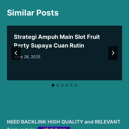
Similar Posts
Strategi Ampuh Main Slot Fruit
Party Supaya Cuan Rutin
June 28, 2025
NEED BACKLINK HIGH QUALITY and RELEVANT