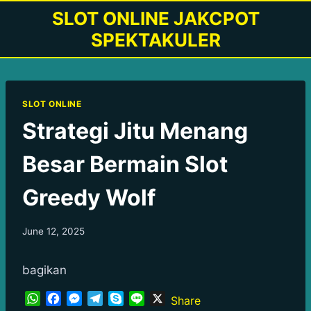
Skip
SLOT ONLINE JAKCPOT
to
SPEKTAKULER
content
SLOT ONLINE
Strategi Jitu Menang
Besar Bermain Slot
Greedy Wolf
June 12, 2025
bagikan
W
F
M
T
S
L
X
Share