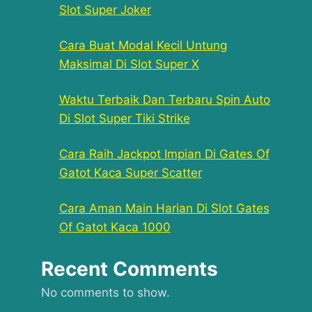
Slot Super Joker
Cara Buat Modal Kecil Untung
Maksimal Di Slot Super X
Waktu Terbaik Dan Terbaru Spin Auto
Di Slot Super Tiki Strike
Cara Raih Jackpot Impian Di Gates Of
Gatot Kaca Super Scatter
Cara Aman Main Harian Di Slot Gates
Of Gatot Kaca 1000
Recent Comments
No comments to show.