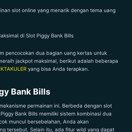
mainan slot online yang menarik dengan tema uang
em pencocokan dua bagian uang kertas untuk
eraih jackpot maksimal, berikut adalah beberapa
EKTAKULER
yang bisa Anda terapkan.
gy Bank Bills
ekanisme permainan ini. Berbeda dengan slot
iggy Bank Bills memiliki sistem kombinasi dua
ocok muncul bersebelahan, Anda akan
tersebut. Selain itu, ada fitur wild yang dapat