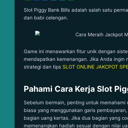
h
a
e
e
k
i
a
c
s
l
y
n
Slot Piggy Bank Bills adalah salah satu per
t
e
s
e
p
e
dan babi celengan.
s
b
e
g
e
A
o
n
r
p
o
g
a
p
k
e
m
r
Game ini menawarkan fitur unik dengan sist
mendapatkan kemenangan. Jika Anda ingin m
strategi dan tips
SLOT ONLINE JAKCPOT SP
Pahami Cara Kerja Slot Pig
Sebelum bermain, penting untuk memahami m
biasa yang menggunakan garis pembayaran, P
bagian uang kertas. Jika dua bagian yang c
memenangkan hadiah sesuai dengan nilai uang 