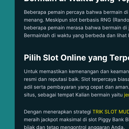
Beberapa pemain percaya bahwa bermain di 
menang. Meskipun slot berbasis RNG (Rando
beberapa pemain merasa bahwa bermain di ja
Bermainlah di waktu yang berbeda dan lihat
Pilih Slot Online yang Ter
Untuk memastikan kemenangan dan keamanan A
resmi dan reputasi baik. Slot terpercaya bi
adil serta pembayaran yang cepat dan aman.
situs, sebagai tempat Kalian bermain yaitu
je
Dengan menerapkan strategi
TRIK SLOT M
meraih jackpot maksimal di slot Piggy Bank B
bijak dan tetap mengontrol anggaran Anda.