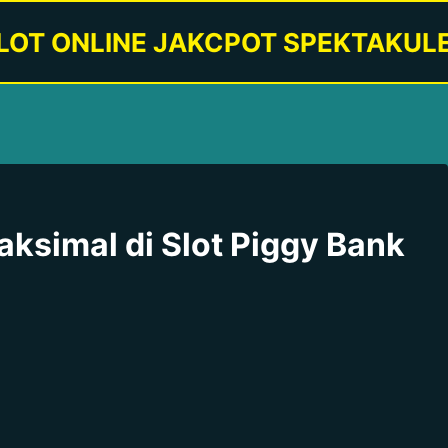
LOT ONLINE JAKCPOT SPEKTAKUL
ksimal di Slot Piggy Bank