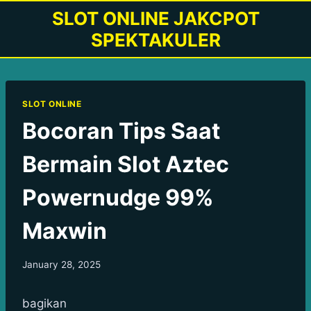
Skip
SLOT ONLINE JAKCPOT
to
SPEKTAKULER
content
SLOT ONLINE
Bocoran Tips Saat
Bermain Slot Aztec
Powernudge 99%
Maxwin
January 28, 2025
bagikan