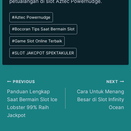
petualangan di slot Aztec Powernudge.
Post
#
Aztec Powernudge
Tags:
#
Bocoran Tips Saat Bermain Slot
#
Game Slot Online Terbaik
#
SLOT JAKCPOT SPEKTAKULER
Post
PREVIOUS
NEXT
Panduan Lengkap
Cara Untuk Menang
navigation
Saat Bermain Slot Ice
Besar di Slot Infinity
Lobster 99% Raih
Ocean
Jackpot