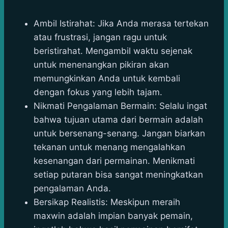
Ambil Istirahat: Jika Anda merasa tertekan
atau frustrasi, jangan ragu untuk
beristirahat. Mengambil waktu sejenak
untuk menenangkan pikiran akan
memungkinkan Anda untuk kembali
dengan fokus yang lebih tajam.
Nikmati Pengalaman Bermain: Selalu ingat
bahwa tujuan utama dari bermain adalah
untuk bersenang-senang. Jangan biarkan
tekanan untuk menang mengalahkan
kesenangan dari permainan. Menikmati
setiap putaran bisa sangat meningkatkan
pengalaman Anda.
Bersikap Realistis: Meskipun meraih
maxwin adalah impian banyak pemain,