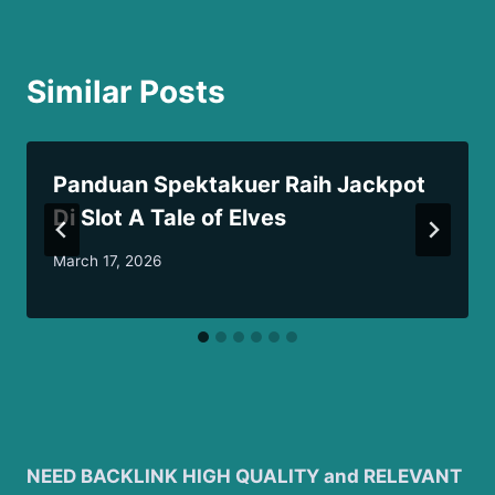
Similar Posts
Panduan Spektakuer Raih Jackpot
Di Slot A Tale of Elves
March 17, 2026
NEED BACKLINK HIGH QUALITY and RELEVANT