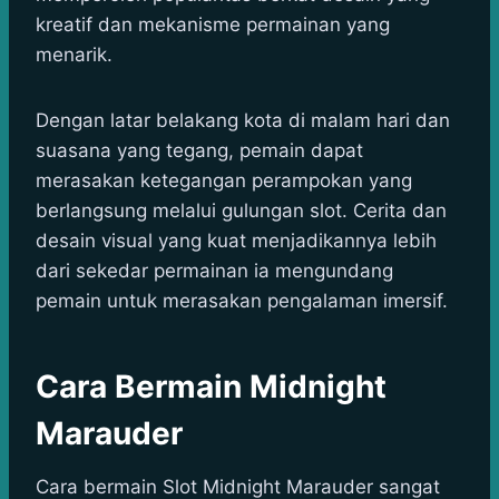
kreatif dan mekanisme permainan yang
menarik.
Dengan latar belakang kota di malam hari dan
suasana yang tegang, pemain dapat
merasakan ketegangan perampokan yang
berlangsung melalui gulungan slot. Cerita dan
desain visual yang kuat menjadikannya lebih
dari sekedar permainan ia mengundang
pemain untuk merasakan pengalaman imersif.
Cara Bermain Midnight
Marauder
Cara bermain Slot Midnight Marauder sangat