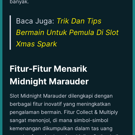
banyak.
Baca Juga:
Trik Dan Tips
Bermain Untuk Pemula Di Slot
Xmas Spark
Fitur-Fitur Menarik
Midnight Marauder
Slot Midnight Marauder dilengkapi dengan
berbagai fitur inovatif yang meningkatkan
pengalaman bermain. Fitur Collect & Multiply
sangat menonjol, di mana simbol-simbol
kemenangan dikumpulkan dalam tas uang