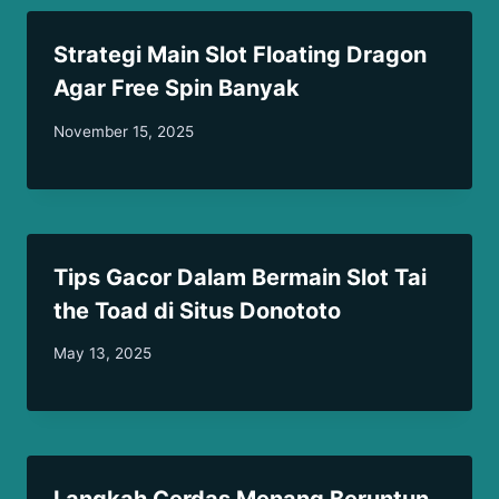
Strategi Main Slot Floating Dragon
Agar Free Spin Banyak
November 15, 2025
Tips Gacor Dalam Bermain Slot Tai
the Toad di Situs Donototo
May 13, 2025