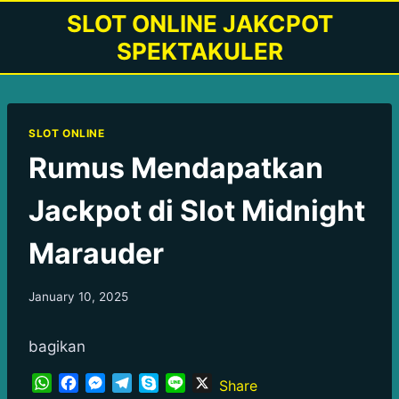
Skip
SLOT ONLINE JAKCPOT
to
SPEKTAKULER
content
SLOT ONLINE
Rumus Mendapatkan
Jackpot di Slot Midnight
Marauder
January 10, 2025
bagikan
W
F
M
T
S
L
X
Share