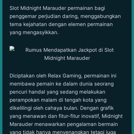
h
a
e
e
k
i
a
c
s
l
y
n
Slot Midnight Marauder permainan bagi
t
e
s
e
p
e
penggemar perjudian daring, menggabungkan
s
b
e
g
e
tema kejahatan dengan elemen permainan
A
o
n
r
yang mengasyikkan.
p
o
g
a
p
k
e
m
r
Diciptakan oleh Relax Gaming, permainan ini
membawa pemain ke dalam dunia seorang
pencuri handal yang sedang melakukan
perampokan malam di tengah kota yang
dikelilingi oleh cahaya bulan. Dengan grafik
yang menawan dan fitur-fitur inovatif, Midnight
Marauder menawarkan pengalaman bermain
yang tidak hanya menyenangkan tetapi juga