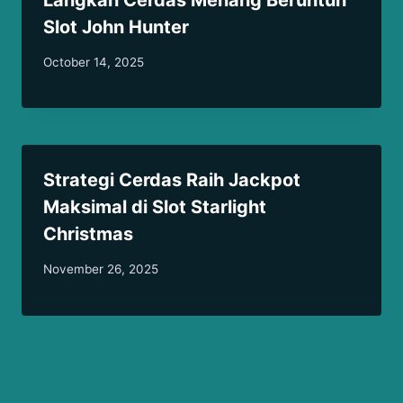
Langkah Cerdas Menang Beruntun
Slot John Hunter
October 14, 2025
Strategi Cerdas Raih Jackpot
Maksimal di Slot Starlight
Christmas
November 26, 2025