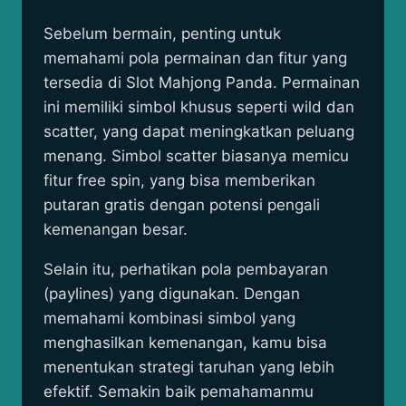
Sebelum bermain, penting untuk
memahami pola permainan dan fitur yang
tersedia di Slot Mahjong Panda. Permainan
ini memiliki simbol khusus seperti wild dan
scatter, yang dapat meningkatkan peluang
menang. Simbol scatter biasanya memicu
fitur free spin, yang bisa memberikan
putaran gratis dengan potensi pengali
kemenangan besar.
Selain itu, perhatikan pola pembayaran
(paylines) yang digunakan. Dengan
memahami kombinasi simbol yang
menghasilkan kemenangan, kamu bisa
menentukan strategi taruhan yang lebih
efektif. Semakin baik pemahamanmu