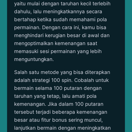
yaitu mulai dengan taruhan kecil terlebih
dahulu, lalu meningkatkannya secara
bertahap ketika sudah memahami pola
permainan. Dengan cara ini, kamu bisa
menghindari kerugian besar di awal dan
mengoptimalkan kemenangan saat
memasuki sesi permainan yang lebih
menguntungkan.
Salah satu metode yang bisa diterapkan
adalah strategi 100 spin. Cobalah untuk
bermain selama 100 putaran dengan
taruhan yang tetap, lalu amati pola
kemenangan. Jika dalam 100 putaran
tersebut terjadi beberapa kemenangan
besar atau fitur bonus sering muncul,
lanjutkan bermain dengan meningkatkan