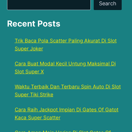
Search
Recent Posts
Trik Baca Pola Scatter Paling Akurat Di Slot
Super Joker
Cara Buat Modal Kecil Untung Maksimal Di
Slot Super X
Waktu Terbaik Dan Terbaru Spin Auto Di Slot
Super Tiki Strike
Cara Raih Jackpot Impian Di Gates Of Gatot
Kaca Super Scatter