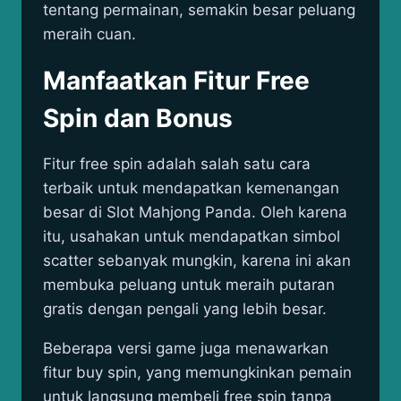
tentang permainan, semakin besar peluang
meraih cuan.
Manfaatkan Fitur Free
Spin dan Bonus
Fitur free spin adalah salah satu cara
terbaik untuk mendapatkan kemenangan
besar di Slot Mahjong Panda. Oleh karena
itu, usahakan untuk mendapatkan simbol
scatter sebanyak mungkin, karena ini akan
membuka peluang untuk meraih putaran
gratis dengan pengali yang lebih besar.
Beberapa versi game juga menawarkan
fitur buy spin, yang memungkinkan pemain
untuk langsung membeli free spin tanpa