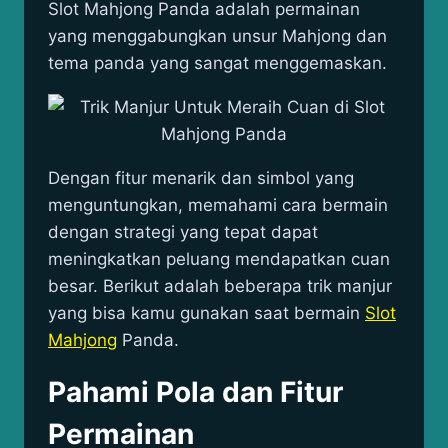
Slot Mahjong Panda adalah permainan
yang menggabungkan unsur Mahjong dan
tema panda yang sangat menggemaskan.
Dengan fitur menarik dan simbol yang
menguntungkan, memahami cara bermain
dengan strategi yang tepat dapat
meningkatkan peluang mendapatkan cuan
besar. Berikut adalah beberapa trik manjur
yang bisa kamu gunakan saat bermain
Slot
Mahjong
Panda.
Pahami Pola dan Fitur
Permainan