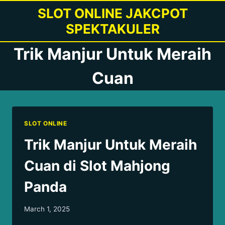
Skip
SLOT ONLINE JAKCPOT
to
SPEKTAKULER
content
Trik Manjur Untuk Meraih
Cuan
SLOT ONLINE
Trik Manjur Untuk Meraih
Cuan di Slot Mahjong
Panda
March 1, 2025