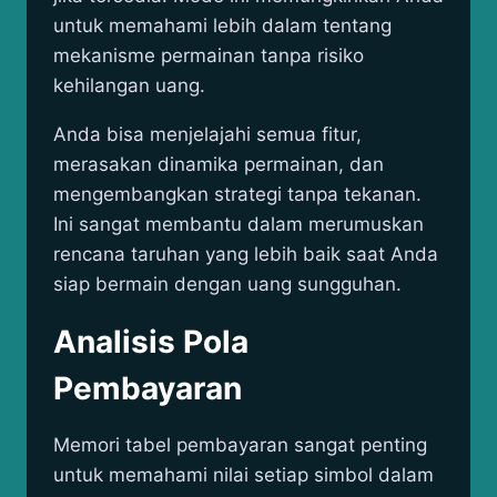
untuk memahami lebih dalam tentang
mekanisme permainan tanpa risiko
kehilangan uang.
Anda bisa menjelajahi semua fitur,
merasakan dinamika permainan, dan
mengembangkan strategi tanpa tekanan.
Ini sangat membantu dalam merumuskan
rencana taruhan yang lebih baik saat Anda
siap bermain dengan uang sungguhan.
Analisis Pola
Pembayaran
Memori tabel pembayaran sangat penting
untuk memahami nilai setiap simbol dalam