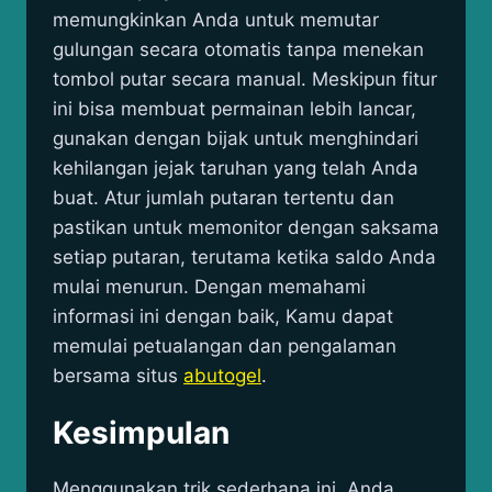
memungkinkan Anda untuk memutar
gulungan secara otomatis tanpa menekan
tombol putar secara manual. Meskipun fitur
ini bisa membuat permainan lebih lancar,
gunakan dengan bijak untuk menghindari
kehilangan jejak taruhan yang telah Anda
buat. Atur jumlah putaran tertentu dan
pastikan untuk memonitor dengan saksama
setiap putaran, terutama ketika saldo Anda
mulai menurun. Dengan memahami
informasi ini dengan baik, Kamu dapat
memulai petualangan dan pengalaman
bersama situs
abutogel
.
Kesimpulan
​Menggunakan trik sederhana ini, Anda