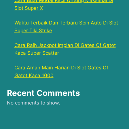
Cara Buat Modal Kecil Untung Maksimal Di
Slot Super X
Waktu Terbaik Dan Terbaru Spin Auto Di Slot
Super Tiki Strike
Cara Raih Jackpot Impian Di Gates Of Gatot
Kaca Super Scatter
Cara Aman Main Harian Di Slot Gates Of
Gatot Kaca 1000
Recent Comments
No comments to show.