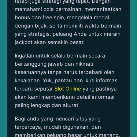
tetapi juga strategi yang tepat. Dengan
memahami pola permainan, memanfaatkan
bonus dan free spin, mengelola modal
dengan bijak, serta memilih waktu bermain
yang strategis, peluang Anda untuk meraih
jackpot akan semakin besar.
Ingatlah untuk selalu bermain secara
bertanggung jawab dan nikmati
keseruannya tanpa harus terbebani oleh
kekalahan. Yuk, pantau dan ikuti informasi
terbaru seputar
Slot Online
yang pastinya
akan kami memberikann detail informasi
paling lengkap dan akurat.
Bagi anda yang mencari situs yang
terpercaya, mudah digunakan, dan
memberikan peluang besar untuk menang,