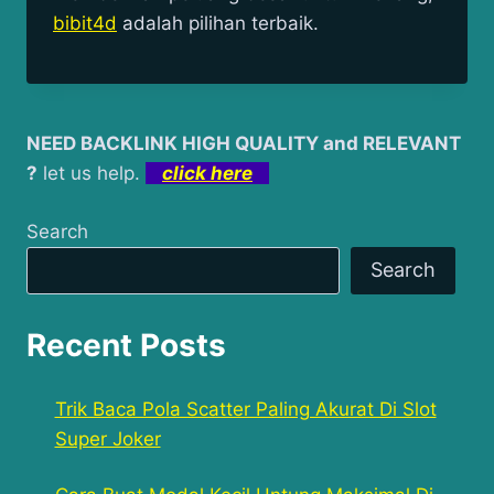
bibit4d
adalah pilihan terbaik.
NEED BACKLINK HIGH QUALITY and RELEVANT
?
let us help.
click here
Search
Search
Recent Posts
Trik Baca Pola Scatter Paling Akurat Di Slot
Super Joker