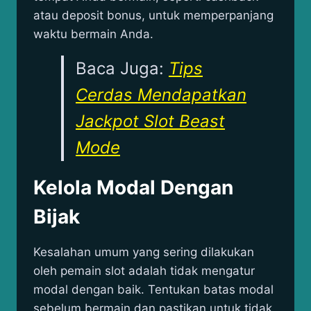
atau deposit bonus, untuk memperpanjang
waktu bermain Anda.
Baca Juga:
Tips
Cerdas Mendapatkan
Jackpot Slot Beast
Mode
Kelola Modal Dengan
Bijak
Kesalahan umum yang sering dilakukan
oleh pemain slot adalah tidak mengatur
modal dengan baik. Tentukan batas modal
sebelum bermain dan pastikan untuk tidak