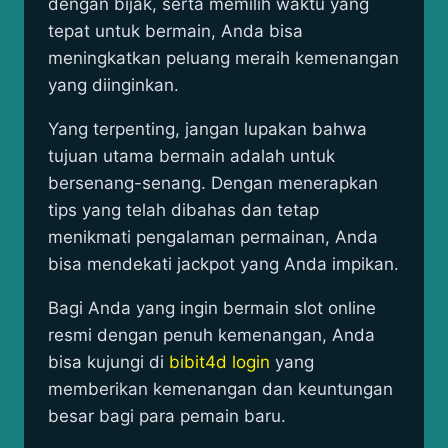
dengan bijak, serta memilih waktu yang
tepat untuk bermain, Anda bisa
meningkatkan peluang meraih kemenangan
yang diinginkan.​
Yang terpenting, jangan lupakan bahwa
tujuan utama bermain adalah untuk
bersenang-senang. Dengan menerapkan
tips yang telah dibahas dan tetap
menikmati pengalaman permainan, Anda
bisa mendekati jackpot yang Anda impikan.
Bagi Anda yang ingin bermain slot online
resmi dengan penuh kemenangan, Anda
bisa kujungi di
bibit4d login
yang
memberikan kemenangan dan keuntungan
besar bagi para pemain baru.