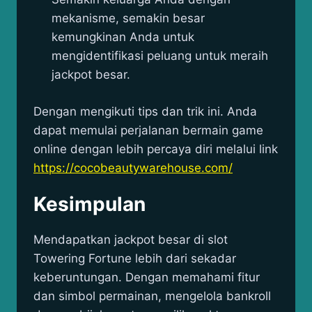
mekanisme, semakin besar
kemungkinan Anda untuk
mengidentifikasi peluang untuk meraih
jackpot besar.
Dengan mengikuti tips dan trik ini. Anda
dapat memulai perjalanan bermain game
online dengan lebih percaya diri melalui link
https://cocobeautywarehouse.com/
Kesimpulan
Mendapatkan jackpot besar di slot
Towering Fortune lebih dari sekadar
keberuntungan. ​Dengan memahami fitur
dan simbol permainan, mengelola bankroll