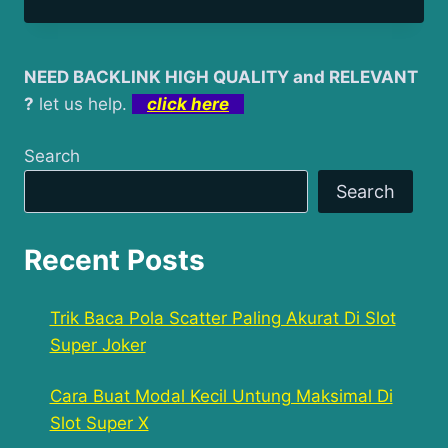
NEED BACKLINK HIGH QUALITY and RELEVANT
?
let us help.
click here
Search
Search
Recent Posts
Trik Baca Pola Scatter Paling Akurat Di Slot
Super Joker
Cara Buat Modal Kecil Untung Maksimal Di
Slot Super X