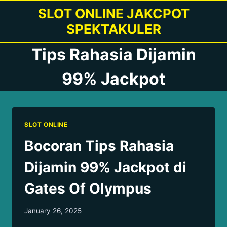
Skip
SLOT ONLINE JAKCPOT
to
SPEKTAKULER
content
Tips Rahasia Dijamin
99% Jackpot
SLOT ONLINE
Bocoran Tips Rahasia
Dijamin 99% Jackpot di
Gates Of Olympus
January 26, 2025