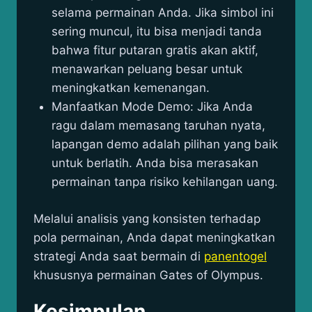
selama permainan Anda. Jika simbol ini
sering muncul, itu bisa menjadi tanda
bahwa fitur putaran gratis akan aktif,
menawarkan peluang besar untuk
meningkatkan kemenangan.
Manfaatkan Mode Demo: Jika Anda
ragu dalam memasang taruhan nyata,
lapangan demo adalah pilihan yang baik
untuk berlatih. Anda bisa merasakan
permainan tanpa risiko kehilangan uang.
Melalui analisis yang konsisten terhadap
pola permainan, Anda dapat meningkatkan
strategi Anda saat bermain di
panentogel
khususnya permainan
Gates of Olympus.
Kesimpulan