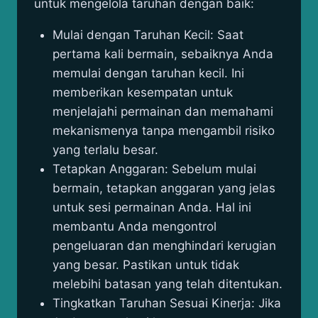
untuk mengelola taruhan dengan baik:
Mulai dengan Taruhan Kecil: Saat
pertama kali bermain, sebaiknya Anda
memulai dengan taruhan kecil. Ini
memberikan kesempatan untuk
menjelajahi permainan dan memahami
mekanismenya tanpa mengambil risiko
yang terlalu besar.
Tetapkan Anggaran: Sebelum mulai
bermain, tetapkan anggaran yang jelas
untuk sesi permainan Anda. Hal ini
membantu Anda mengontrol
pengeluaran dan menghindari kerugian
yang besar. Pastikan untuk tidak
melebihi batasan yang telah ditentukan.
Tingkatkan Taruhan Sesuai Kinerja: Jika