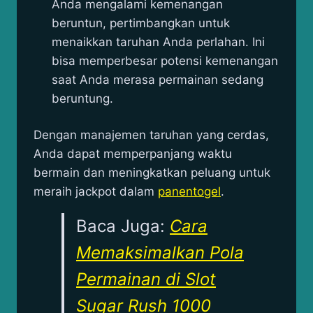
Anda mengalami kemenangan
beruntun, pertimbangkan untuk
menaikkan taruhan Anda perlahan. Ini
bisa memperbesar potensi kemenangan
saat Anda merasa permainan sedang
beruntung.
Dengan manajemen taruhan yang cerdas,
Anda dapat memperpanjang waktu
bermain dan meningkatkan peluang untuk
meraih jackpot dalam
panentogel
.
Baca Juga:
Cara
Memaksimalkan Pola
Permainan di Slot
Sugar Rush 1000