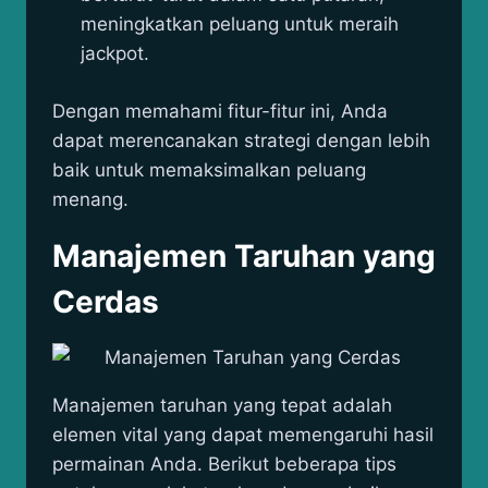
meningkatkan peluang untuk meraih
jackpot.
Dengan memahami fitur-fitur ini, Anda
dapat merencanakan strategi dengan lebih
baik untuk memaksimalkan peluang
menang.
Manajemen Taruhan yang
Cerdas
Manajemen taruhan yang tepat adalah
elemen vital yang dapat memengaruhi hasil
permainan Anda. Berikut beberapa tips