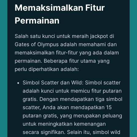
Memaksimalkan Fitur
Permainan
Salah satu kunci untuk meraih jackpot di
Gates of Olympus adalah memahami dan
memaksimalkan fitur-fitur yang ada dalam
permainan. Beberapa fitur utama yang
perlu diperhatikan adalah:
Simbol Scatter dan Wild: Simbol scatter
adalah kunci untuk memicu fitur putaran
gratis. Dengan mendapatkan tiga simbol
scatter, Anda akan mendapatkan 15
putaran gratis, yang merupakan peluang
untuk meningkatkan kemenangan
secara signifikan. Selain itu, simbol wild