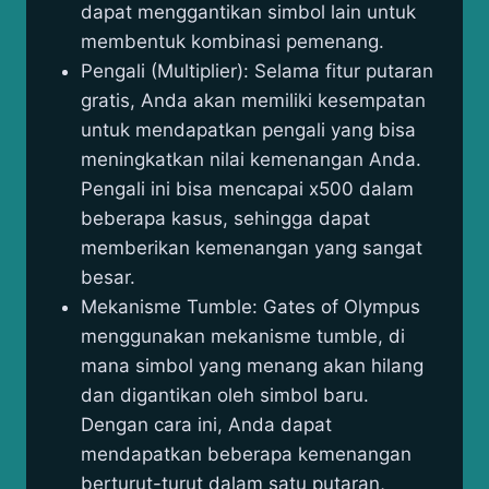
dapat menggantikan simbol lain untuk
membentuk kombinasi pemenang.
Pengali (Multiplier): Selama fitur putaran
gratis, Anda akan memiliki kesempatan
untuk mendapatkan pengali yang bisa
meningkatkan nilai kemenangan Anda.
Pengali ini bisa mencapai x500 dalam
beberapa kasus, sehingga dapat
memberikan kemenangan yang sangat
besar.
Mekanisme Tumble: Gates of Olympus
menggunakan mekanisme tumble, di
mana simbol yang menang akan hilang
dan digantikan oleh simbol baru.
Dengan cara ini, Anda dapat
mendapatkan beberapa kemenangan
berturut-turut dalam satu putaran,