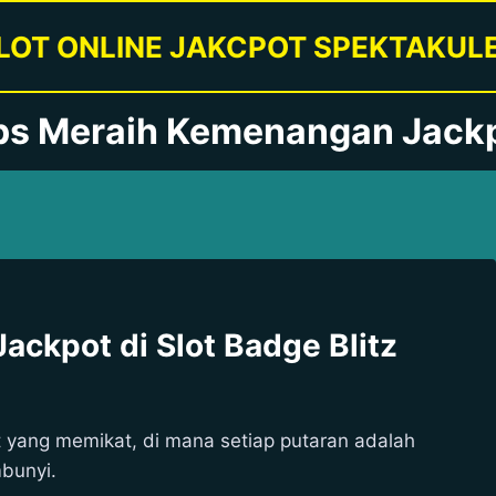
LOT ONLINE JAKCPOT SPEKTAKUL
ps Meraih Kemenangan Jack
ckpot di Slot Badge Blitz
 yang memikat, di mana setiap putaran adalah
bunyi.