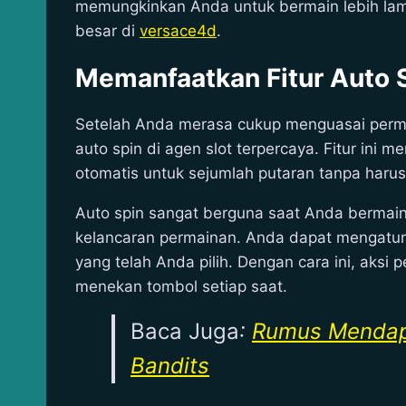
memungkinkan Anda untuk bermain lebih la
besar di
versace4d
.
Memanfaatkan Fitur Auto 
Setelah Anda merasa cukup menguasai perm
auto spin di agen slot terpercaya. Fitur in
otomatis untuk sejumlah putaran tanpa harus
Auto spin sangat berguna saat Anda bermain
kelancaran permainan. Anda dapat mengatur 
yang telah Anda pilih. Dengan cara ini, aksi
menekan tombol setiap saat.
Baca Juga
:
Rumus Mendapa
Bandits