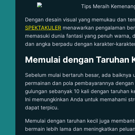
Dengan desain visual yang memukau dan t
SPEKTAKULER
menawarkan pengalaman berma
memasuki dunia fantasi yang penuh warna, d
dan angka berpadu dengan karakter-karakter 
Memulai dengan Taruhan K
Sebelum mulai bertaruh besar, ada baiknya
permainan dan pola pembayarannya dengan me
gulungan sebanyak 10 kali dengan taruhan ke
Ini memungkinkan Anda untuk memahami stru
dapat terpicu.
Memulai dengan taruhan kecil juga memban
bermain lebih lama dan meningkatkan pelua