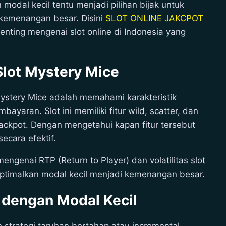
modal kecil tentu menjadi pilihan bijak untuk
 kemenangan besar. Disini
SLOT ONLINE JAKCPOT
nting mengenai slot online di Indonesia yang
Slot Mystery Mice
ystery Mice adalah memahami karakteristik
ayaran. Slot ini memiliki fitur wild, scatter, dan
ackpot. Dengan mengetahui kapan fitur tersebut
ecara efektif.
enai RTP (Return to Player) dan volatilitas slot
optimalkan modal kecil menjadi kemenangan besar.
 dengan Modal Kecil
strategi taruhan bertahap atau incremental