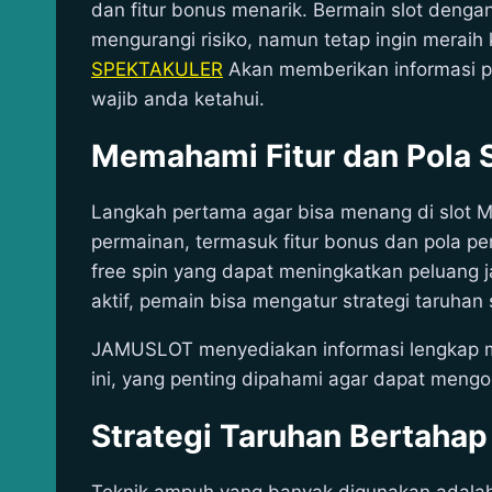
dan fitur bonus menarik. Bermain slot dengan 
mengurangi risiko, namun tetap ingin meraih
SPEKTAKULER
Akan memberikan informasi pe
wajib anda ketahui.
Memahami Fitur dan Pola 
Langkah pertama agar bisa menang di slot M
permainan, termasuk fitur bonus dan pola pemb
free spin yang dapat meningkatkan peluang j
aktif, pemain bisa mengatur strategi taruhan s
JAMUSLOT menyediakan informasi lengkap meng
ini, yang penting dipahami agar dapat meng
Strategi Taruhan Bertahap
Teknik ampuh yang banyak digunakan adalah 