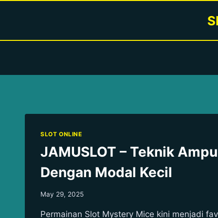
Skip
S
to
content
SLOT ONLINE
JAMUSLOT – Teknik Ampuh
Dengan Modal Kecil
May 29, 2025
Permainan Slot Mystery Mice kini menjadi f