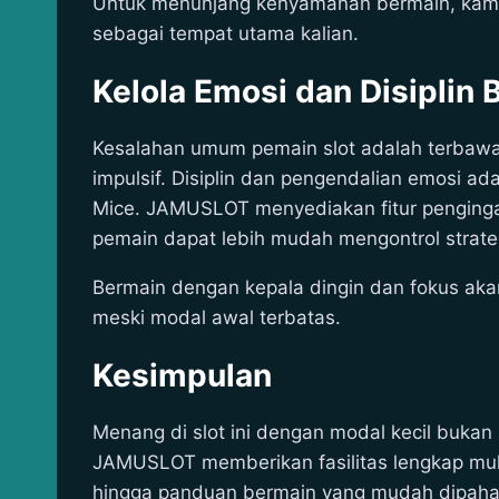
Untuk menunjang kenyamanan bermain, ka
sebagai tempat utama kalian.
Kelola Emosi dan Disiplin
Kesalahan umum pemain slot adalah terbawa 
impulsif. Disiplin dan pengendalian emosi 
Mice. JAMUSLOT menyediakan fitur pengingat
pemain dapat lebih mudah mengontrol strate
Bermain dengan kepala dingin dan fokus ak
meski modal awal terbatas.
Kesimpulan
Menang di slot ini dengan modal kecil bukan 
JAMUSLOT memberikan fasilitas lengkap mulai
hingga panduan bermain yang mudah dipaha