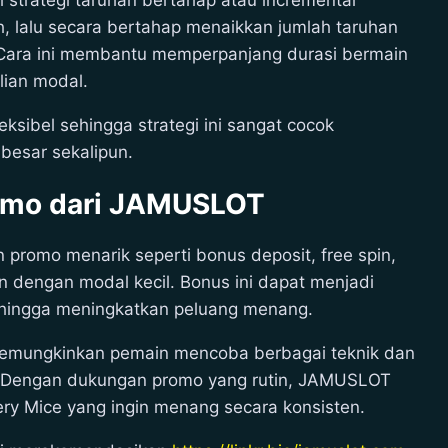
, lalu secara bertahap menaikkan jumlah taruhan
Cara ini membantu memperpanjang durasi bermain
ian modal.
eksibel sehingga strategi ini sangat cocok
besar sekalipun.
omo dari JAMUSLOT
omo menarik seperti bonus deposit, free spin,
dengan modal kecil. Bonus ini dapat menjadi
ehingga meningkatkan peluang menang.
emungkinkan pemain mencoba berbagai teknik dan
r. Dengan dukungan promo yang rutin, JAMUSLOT
ery Mice yang ingin menang secara konsisten.