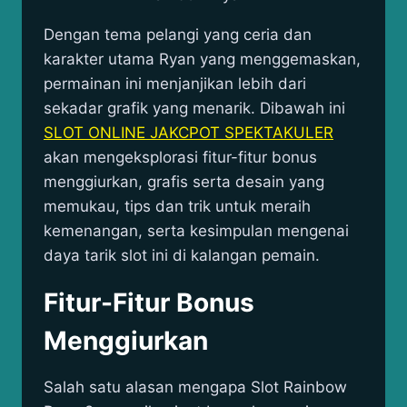
Dengan tema pelangi yang ceria dan
karakter utama Ryan yang menggemaskan,
permainan ini menjanjikan lebih dari
sekadar grafik yang menarik. Dibawah ini
SLOT ONLINE JAKCPOT SPEKTAKULER
akan mengeksplorasi fitur-fitur bonus
menggiurkan, grafis serta desain yang
memukau, tips dan trik untuk meraih
kemenangan, serta kesimpulan mengenai
daya tarik slot ini di kalangan pemain.
Fitur-Fitur Bonus
Menggiurkan
Salah satu alasan mengapa Slot Rainbow