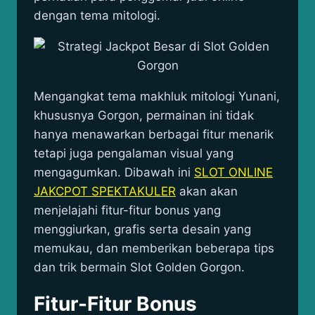
dengan tema mitologi.
Mengangkat tema makhluk mitologi Yunani,
khususnya Gorgon, permainan ini tidak
hanya menawarkan berbagai fitur menarik
tetapi juga pengalaman visual yang
mengagumkan. Dibawah ini
SLOT ONLINE
JAKCPOT SPEKTAKULER
akan akan
menjelajahi fitur-fitur bonus yang
menggiurkan, grafis serta desain yang
memukau, dan memberikan beberapa tips
dan trik bermain Slot Golden Gorgon.
Fitur-Fitur Bonus