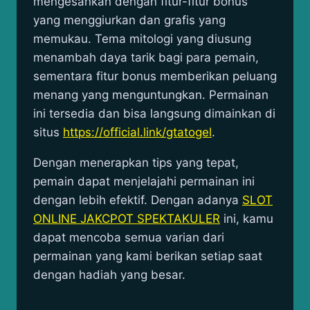
mengesankan dengan fitur-fitur bonus
yang menggiurkan dan grafis yang
memukau. Tema mitologi yang diusung
menambah daya tarik bagi para pemain,
sementara fitur bonus memberikan peluang
menang yang menguntungkan. Permainan
ini tersedia dan bisa langsung dimainkan di
situs
https://official.link/gtatogel
.
Dengan menerapkan tips yang tepat,
pemain dapat menjelajahi permainan ini
dengan lebih efektif. Dengan adanya
SLOT
ONLINE JAKCPOT SPEKTAKULER
ini, kamu
dapat mencoba semua varian dari
permainan yang kami berikan setiap saat
dengan hadiah yang besar.