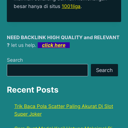
besar hanya di situs
1001liga
.
NEED BACKLINK HIGH QUALITY and RELEVANT
?
let us help.
click here
Search
Search
Recent Posts
Trik Baca Pola Scatter Paling Akurat Di Slot
Super Joker