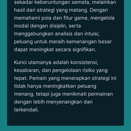
sekadar keberuntungan semata, melainkan
hasil dari strategi yang matang. Dengan
memahami pola dan fitur game, mengelola
modal dengan disiplin, serta
menggabungkan analisis dan intuisi,
peluang untuk meraih kemenangan besar
dapat meningkat secara signifikan.
Kunci utamanya adalah konsistensi,
kesabaran, dan pengelolaan risiko yang
tepat. Pemain yang menerapkan strategi ini
tidak hanya meningkatkan peluang
menang, tetapi juga menikmati permainan
dengan lebih menyenangkan dan
terkendali.