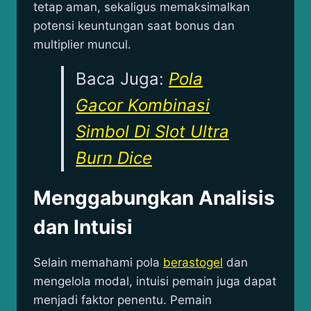
tetap aman, sekaligus memaksimalkan
potensi keuntungan saat bonus dan
multiplier muncul.
Baca Juga:
Pola
Gacor Kombinasi
Simbol Di Slot Ultra
Burn Dice
Menggabungkan Analisis
dan Intuisi
Selain memahami pola
berastogel
dan
mengelola modal, intuisi pemain juga dapat
menjadi faktor penentu. Pemain