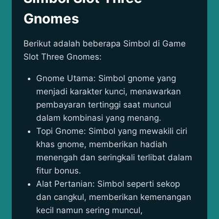
Gnomes
Berikut adalah beberapa Simbol di Game
Slot Three Gnomes:
Gnome Utama: Simbol gnome yang
menjadi karakter kunci, menawarkan
pembayaran tertinggi saat muncul
dalam kombinasi yang menang.
Topi Gnome: Simbol yang mewakili ciri
khas gnome, memberikan hadiah
menengah dan seringkali terlibat dalam
fitur bonus.
Alat Pertanian: Simbol seperti sekop
dan cangkul, memberikan kemenangan
kecil namun sering muncul,