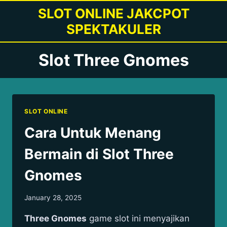
Skip
SLOT ONLINE JAKCPOT
to
SPEKTAKULER
content
Slot Three Gnomes
SLOT ONLINE
Cara Untuk Menang
Bermain di Slot Three
Gnomes
January 28, 2025
Three Gnomes
game slot ini menyajikan