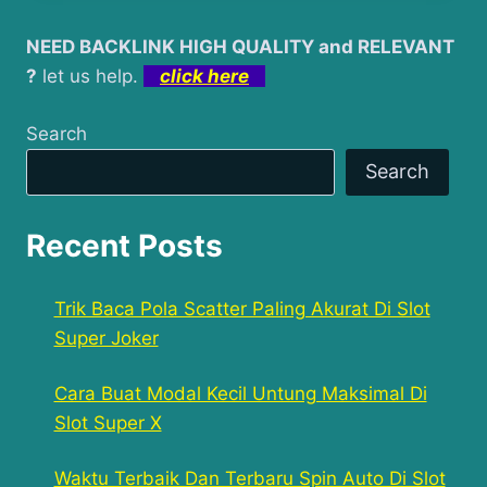
NEED BACKLINK HIGH QUALITY and RELEVANT
?
let us help.
click here
Search
Search
Recent Posts
Trik Baca Pola Scatter Paling Akurat Di Slot
Super Joker
Cara Buat Modal Kecil Untung Maksimal Di
Slot Super X
Waktu Terbaik Dan Terbaru Spin Auto Di Slot