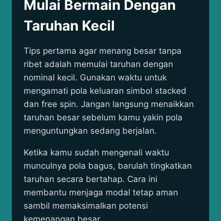
Mulai Bermain Dengan
Taruhan Kecil
Tips pertama agar menang besar tanpa
ribet adalah memulai taruhan dengan
nominal kecil. Gunakan waktu untuk
mengamati pola keluaran simbol stacked
dan free spin. Jangan langsung menaikkan
taruhan besar sebelum kamu yakin pola
menguntungkan sedang berjalan.
Ketika kamu sudah mengenali waktu
munculnya pola bagus, barulah tingkatkan
taruhan secara bertahap. Cara ini
membantu menjaga modal tetap aman
sambil memaksimalkan potensi
kemenangan besar.