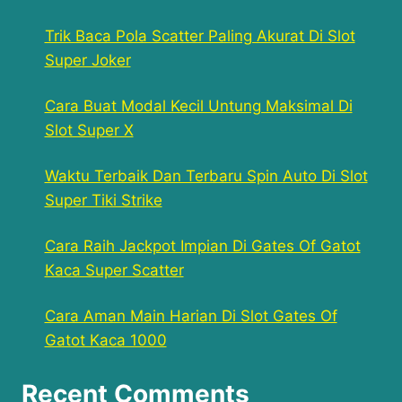
Trik Baca Pola Scatter Paling Akurat Di Slot
Super Joker
Cara Buat Modal Kecil Untung Maksimal Di
Slot Super X
Waktu Terbaik Dan Terbaru Spin Auto Di Slot
Super Tiki Strike
Cara Raih Jackpot Impian Di Gates Of Gatot
Kaca Super Scatter
Cara Aman Main Harian Di Slot Gates Of
Gatot Kaca 1000
Recent Comments